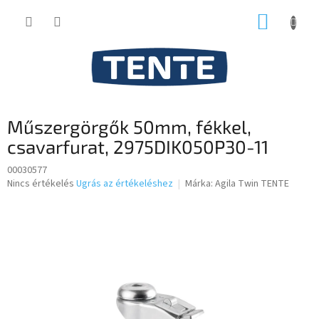
Ugrás
KOSÁR
a
fő
tartalomhoz
Műszergörgők 50mm, fékkel,
csavarfurat, 2975DIK050P30-11
00030577
A
Nincs értékelés
Ugrás az értékeléshez
Márka:
Agila Twin TENTE
termék
átlagos
értékelése
5-
ből
0,0
csillag.