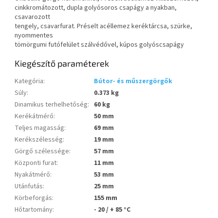
cinkkromátozott, dupla golyósoros csapágy a nyakban,
csavarozott
tengely, csavarfurat. Préselt acéllemez keréktárcsa, szürke,
nyommentes
tömörgumi futófelület szálvédővel, kúpos golyóscsapágy
Kiegészítő paraméterek
Kategória
:
Bútor- és műszergörgők
Súly
:
0.373 kg
Dinamikus terhelhetőség
:
60 kg
Kerékátmérő
:
50 mm
Teljes magasság
:
69 mm
Kerékszélesség
:
19 mm
Görgő szélessége
:
57 mm
Központi furat
:
11 mm
Nyakátmérő
:
53 mm
Utánfutás
:
25 mm
Körbeforgás
:
155 mm
Hőtartomány
:
- 20 / + 85 °C