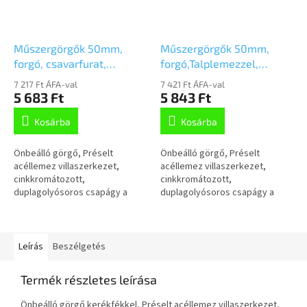
Műszergörgők 50mm,
Műszergörgők 50mm,
forgó, csavarfurat,
forgó,Talplemezzel,
2970DIK050P30-11
2970DIK050P40
7 217 Ft ÁFA-val
7 421 Ft ÁFA-val
5 683 Ft
5 843 Ft
Kosárba
Kosárba
Önbeálló görgő, Préselt
Önbeálló görgő, Préselt
acéllemez villaszerkezet,
acéllemez villaszerkezet,
cinkkromátozott,
cinkkromátozott,
duplagolyósoros csapágy a
duplagolyósoros csapágy a
nyakban, csavarozott tengely,
nyakban, csavarozott tengely,
csavarfurat. Préseltacéllemez
talplemezes rögzítés.Préselt
keréktárcsa, szürke,...
acéllemez keréktárcsa,...
Leírás
Beszélgetés
Termék részletes leírása
Önbeálló görgő kerékfékkel, Préselt acéllemez villaszerkezet,