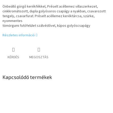
Önbeálló görgő kerékfékkel, Préselt acéllemez villaszerkezet,
cinkkromátozott, dupla golyósoros csapágy a nyakban, csavarozott
tengely, csavarfurat. Préselt acéllemez keréktárcsa, szürke,
nyommentes
tömörgumi futófelület szálvédővel, kúpos golyóscsapágy
Részletes információ
KÉRDÉS
MEGOSZTÁS
Kapcsolódó termékek