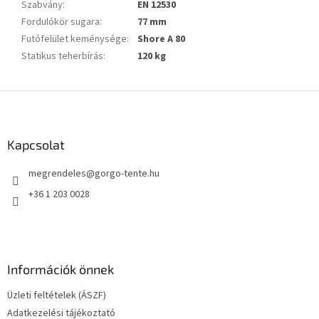
Szabvány
:
EN 12530
Fordulókör sugara
:
77 mm
Futófelület keménysége
:
Shore A 80
Statikus teherbírás
:
120 kg
L
á
b
l
Kapcsolat
é
megrendeles
@
gorgo-tente.hu
c
+36 1 203 0028
Információk önnek
Üzleti feltételek (ÁSZF)
Adatkezelési tájékoztató