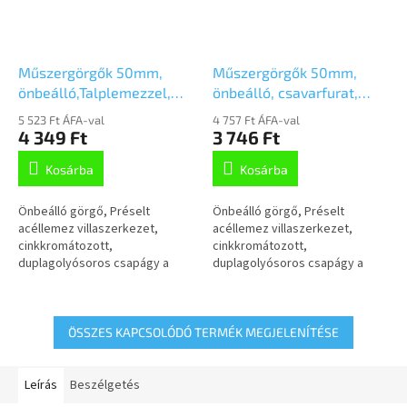
Műszergörgők 50mm,
Műszergörgők 50mm,
önbeálló,Talplemezzel,
önbeálló, csavarfurat,
2470DIK050P40
2470DIK050P30-11
5 523 Ft ÁFA-val
4 757 Ft ÁFA-val
4 349 Ft
3 746 Ft
Kosárba
Kosárba
Önbeálló görgő, Préselt
Önbeálló görgő, Préselt
acéllemez villaszerkezet,
acéllemez villaszerkezet,
cinkkromátozott,
cinkkromátozott,
duplagolyósoros csapágy a
duplagolyósoros csapágy a
nyakban, csavarozott tengely,
nyakban, csavarozott tengely,
talplemezes rögzítés.Préselt
csavarfurat. Préseltacéllemez
acéllemez keréktárcsa,...
keréktárcsa, szürke,...
ÖSSZES KAPCSOLÓDÓ TERMÉK MEGJELENÍTÉSE
Leírás
Beszélgetés