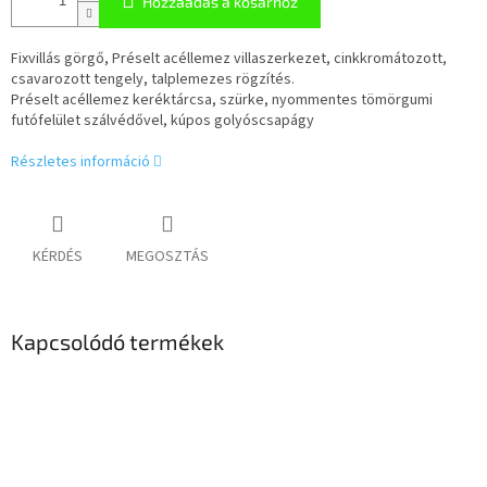
Hozzáadás a kosárhoz
Fixvillás görgő, Préselt acéllemez villaszerkezet, cinkkromátozott,
csavarozott tengely, talplemezes rögzítés.
Préselt acéllemez keréktárcsa, szürke, nyommentes tömörgumi
futófelület szálvédővel, kúpos golyóscsapágy
Részletes információ
KÉRDÉS
MEGOSZTÁS
Kapcsolódó termékek