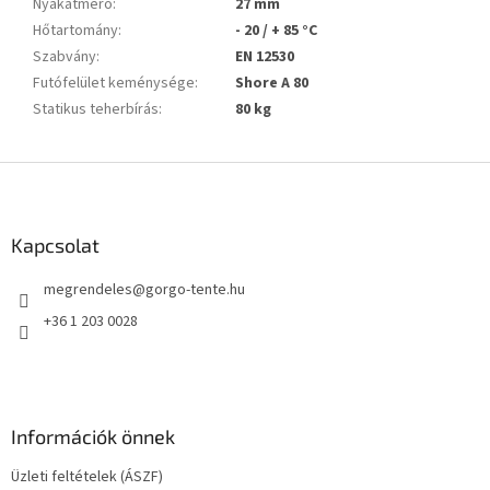
Nyakátmérő
:
27 mm
Hőtartomány
:
- 20 / + 85 °C
Szabvány
:
EN 12530
Futófelület keménysége
:
Shore A 80
Statikus teherbírás
:
80 kg
L
á
b
l
Kapcsolat
é
megrendeles
@
gorgo-tente.hu
c
+36 1 203 0028
Információk önnek
Üzleti feltételek (ÁSZF)