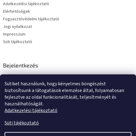
Adatkezelési tájékoztató
Elérhetőségek
Fogyasztóvédelmi tájékoztató
Jogi nyilatkozat
Impresszum
Süti tájékoztató
Bejelentkezés
E-mail
Sütiket használunk, hogy kényelmes böngészést
Jelszó
biztosítsunk a látogatások elemzése által, folyamatosan
fejlesztve az oldal funkcionalitását, teljesítményét és
használhatóságát.
BEJELENTKEZÉS
Adatkezelési tájékoztató
Új regisztráció
Elfelejtett jelszó
Süti tájékoztató