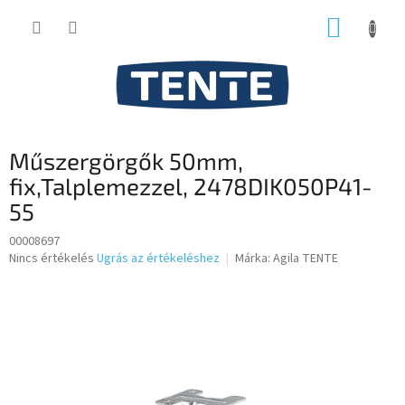
Ugrás
KOSÁR
a
fő
tartalomhoz
Műszergörgők 50mm,
fix,Talplemezzel, 2478DIK050P41-
55
00008697
A
Nincs értékelés
Ugrás az értékeléshez
Márka:
Agila TENTE
termék
átlagos
értékelése
5-
ből
0,0
csillag.