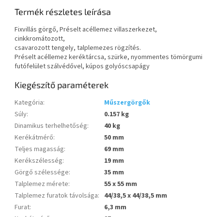
Termék részletes leírása
Fixvillás görgő, Préselt acéllemez villaszerkezet,
cinkkromátozott,
csavarozott tengely, talplemezes rögzítés.
Préselt acéllemez keréktárcsa, szürke, nyommentes tömörgumi
futófelület szálvédővel, kúpos golyóscsapágy
Kiegészítő paraméterek
Kategória
:
Műszergörgők
Súly
:
0.157 kg
Dinamikus terhelhetőség
:
40 kg
Kerékátmérő
:
50 mm
Teljes magasság
:
69 mm
Kerékszélesség
:
19 mm
Görgő szélessége
:
35 mm
Talplemez mérete
:
55 x 55 mm
Talplemez furatok távolsága
:
44/38,5 x 44/38,5 mm
Furat
:
6,3 mm