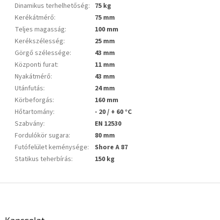
Dinamikus terhelhetőség
:
75 kg
Kerékátmérő
:
75 mm
Teljes magasság
:
100 mm
Kerékszélesség
:
25 mm
Görgő szélessége
:
43 mm
Központi furat
:
11 mm
Nyakátmérő
:
43 mm
Utánfutás
:
24 mm
Körbeforgás
:
160 mm
Hőtartomány
:
- 20 / + 60 °C
Szabvány
:
EN 12530
Fordulókör sugara
:
80 mm
Futófelület keménysége
:
Shore A 87
Statikus teherbírás
:
150 kg
L
á
b
l
Kapcsolat