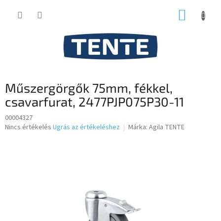
Ugrás
KOSÁR
a
fő
tartalomhoz
Műszergörgők 75mm, fékkel,
csavarfurat, 2477PJP075P30-11
00004327
A
Nincs értékelés
Ugrás az értékeléshez
Márka:
Agila TENTE
termék
átlagos
értékelése
5-
ből
0,0
csillag.