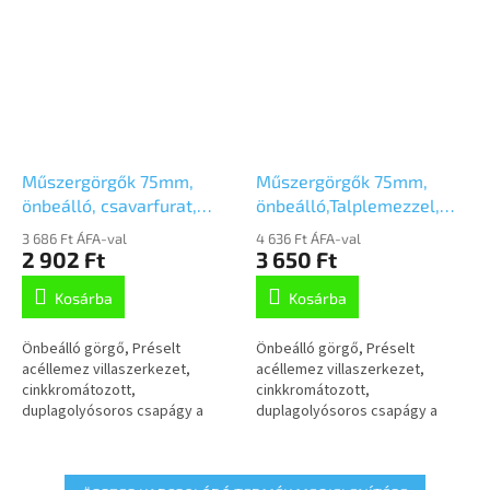
Műszergörgők 75mm,
Műszergörgők 75mm,
önbeálló, csavarfurat,
önbeálló,Talplemezzel,
2470PJP075P30-11
2470PJP075P40
3 686 Ft ÁFA-val
4 636 Ft ÁFA-val
2 902 Ft
3 650 Ft
Kosárba
Kosárba
Önbeálló görgő, Préselt
Önbeálló görgő, Préselt
acéllemez villaszerkezet,
acéllemez villaszerkezet,
cinkkromátozott,
cinkkromátozott,
duplagolyósoros csapágy a
duplagolyósoros csapágy a
nyakban, csavarfurat.
nyakban, talplemezes rögzítés.
Polipropilén
Polipropilénkeréktárcsa,
keréktárcsa,szürke,
szürke, nyommentes...