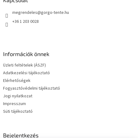
é
megrendeles
@
gorgo-tente.hu
c
+36 1 203 0028
Információk önnek
Üzleti feltételek (ÁSZF)
Adatkezelési tájékoztató
Elérhetőségek
Fogyasztóvédelmi tájékoztató
Jogi nyilatkozat
Impresszum
Süti tájékoztató
Bejelentkezés