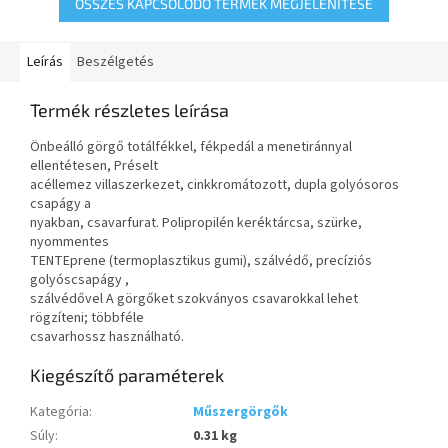
nyommentes TENTEprene...
ÖSSZES KAPCSOLÓDÓ TERMÉK MEGJELENÍTÉSE
Leírás
Beszélgetés
Termék részletes leírása
Önbeálló görgő totálfékkel, fékpedál a menetiránnyal
ellentétesen, Préselt
acéllemez villaszerkezet, cinkkromátozott, dupla golyósoros
csapágy a
nyakban, csavarfurat. Polipropilén keréktárcsa, szürke,
nyommentes
TENTEprene (termoplasztikus gumi), szálvédő, precíziós
golyóscsapágy ,
szálvédővel A görgőket szokványos csavarokkal lehet
rögzíteni; többféle
csavarhossz használható.
Kiegészítő paraméterek
Kategória
:
Műszergörgők
Súly
:
0.31 kg