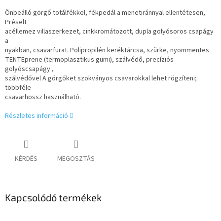
Önbeálló görgő totálfékkel, fékpedál a menetiránnyal ellentétesen,
Préselt
acéllemez villaszerkezet, cinkkromátozott, dupla golyósoros csapágy
a
nyakban, csavarfurat. Polipropilén keréktárcsa, szürke, nyommentes
TENTEprene (termoplasztikus gumi), szálvédő, precíziós
golyóscsapágy ,
szálvédővel A görgőket szokványos csavarokkal lehet rögzíteni;
többféle
csavarhossz használható.
Részletes információ
KÉRDÉS
MEGOSZTÁS
Kapcsolódó termékek