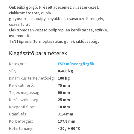
Önbeálló görgő, Préselt acéllemez villaszerkezet,
cinkkromátozott, dupla
golyósoros csapágy a nyakban, csavarozott tengely,
csavarfurat.
Elektromosan vezető polipropilén keréktárcsa, szürke,
nyommentes
TENTEprene (termoplasztikus gumi), siklócsapágy
Kiegészítő paraméterek
Kategória
:
ESD műszergörgők
Súly
:
0.466 kg
Dinamikus terhelhetőség
:
100 kg
Kerékátmérő
:
75 mm
Teljes magasság
:
99 mm
Kerékszélesség
:
25 mm
Központi furat
:
10 mm
Utánfutás
:
31.4 mm
Körbeforgás
:
137.8 mm
Hőtartomány
:
- 20 / + 60 °C