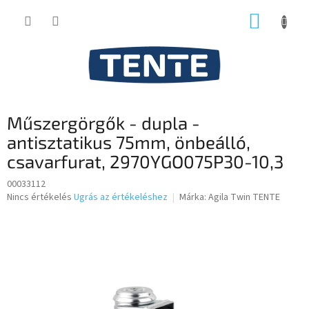
Ugrás
KOSÁR
a
fő
tartalomhoz
Műszergörgők - dupla -
antisztatikus 75mm, önbeálló,
csavarfurat, 2970YGO075P30-10,3
00033112
A
Nincs értékelés
Ugrás az értékeléshez
Márka:
Agila Twin TENTE
termék
átlagos
értékelése
5-
ből
0,0
csillag.