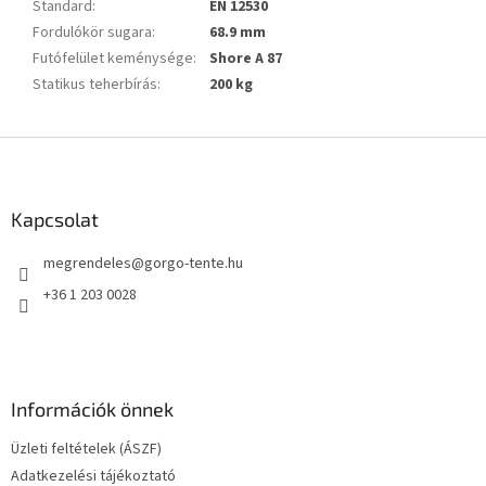
Standard
:
EN 12530
Fordulókör sugara
:
68.9 mm
Futófelület keménysége
:
Shore A 87
Statikus teherbírás
:
200 kg
L
á
b
l
Kapcsolat
é
megrendeles
@
gorgo-tente.hu
c
+36 1 203 0028
Információk önnek
Üzleti feltételek (ÁSZF)
Adatkezelési tájékoztató