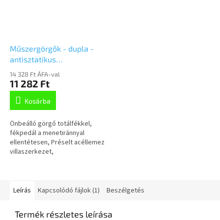
Műszergörgők - dupla -
antisztatikus
75mm,fékkel, csavarfurat,
14 328 Ft ÁFA-val
2977YGO075P30-10,3
11 282 Ft
Kosárba
Önbeálló görgő totálfékkel,
fékpedál a menetiránnyal
ellentétesen, Préselt acéllemez
villaszerkezet,
cinkkromátozott, dupla
golyósoros csapágy a nyakban,
csavarozott tengely,...
Leírás
Kapcsolódó fájlok (1)
Beszélgetés
Termék részletes leírása