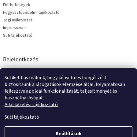
Elérhetőségek
Fogyasztóvédelmi tájékoztató
Jogi nyilatkozat
Impresszum
Süti tájékoztató
Bejelentkezés
E-mail
Sütiket használunk, hogy kényelmes böngészést
Jelszó
biztosítsunk a látogatások elemzése által, folyamatosan
fejlesztve az oldal funkcionalitását, teljesítményét és
használhatóságát.
BEJELENTKEZÉS
Adatkezelési tájékoztató
Új regisztráció
Elfelejtett jelszó
Süti tájékoztató
Beállítások
Shoptet készítette