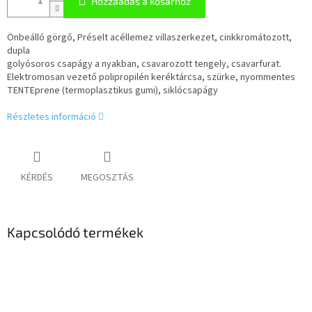
Hozzáadás a kosárhoz
Önbeálló görgő, Préselt acéllemez villaszerkezet, cinkkromátozott,
dupla
golyósoros csapágy a nyakban, csavarozott tengely, csavarfurat.
Elektromosan vezető polipropilén keréktárcsa, szürke, nyommentes
TENTEprene (termoplasztikus gumi), siklócsapágy
Részletes információ
KÉRDÉS
MEGOSZTÁS
Kapcsolódó termékek