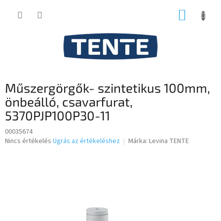
Ugrás
KOSÁR
a
fő
tartalomhoz
Műszergörgők- szintetikus 100mm,
önbeálló, csavarfurat,
5370PJP100P30-11
00035674
A
Nincs értékelés
Ugrás az értékeléshez
Márka:
Levina TENTE
termék
átlagos
értékelése
5-
ből
0,0
csillag.