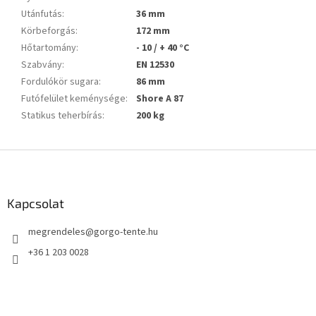
Utánfutás
:
36 mm
Körbeforgás
:
172 mm
Hőtartomány
:
- 10 / + 40 °C
Szabvány
:
EN 12530
Fordulókör sugara
:
86 mm
Futófelület keménysége
:
Shore A 87
Statikus teherbírás
:
200 kg
L
á
b
l
Kapcsolat
é
megrendeles
@
gorgo-tente.hu
c
+36 1 203 0028