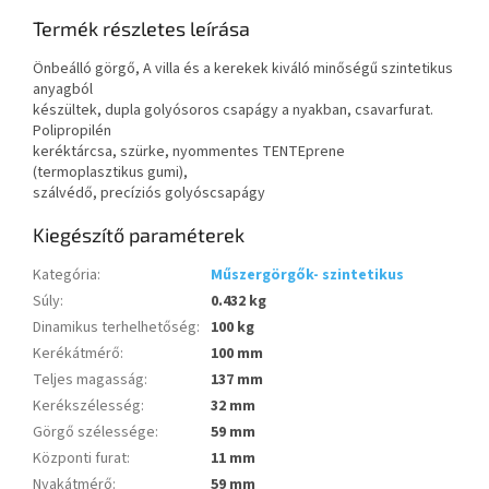
Termék részletes leírása
Önbeálló görgő, A villa és a kerekek kiváló minőségű szintetikus
anyagból
készültek, dupla golyósoros csapágy a nyakban, csavarfurat.
Polipropilén
keréktárcsa, szürke, nyommentes TENTEprene
(termoplasztikus gumi),
szálvédő, precíziós golyóscsapágy
Kiegészítő paraméterek
Kategória
:
Műszergörgők- szintetikus
Súly
:
0.432 kg
Dinamikus terhelhetőség
:
100 kg
Kerékátmérő
:
100 mm
Teljes magasság
:
137 mm
Kerékszélesség
:
32 mm
Görgő szélessége
:
59 mm
Központi furat
:
11 mm
Nyakátmérő
:
59 mm