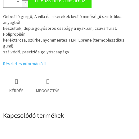
Hozzáadás a kosárhoz
Önbeálló görgő, A villa és a kerekek kiváló minőségű szintetikus
anyagból
készültek, dupla golyósoros csapágy a nyakban, csavarfurat.
Polipropilén
keréktárcsa, szürke, nyommentes TENTEprene (termoplasztikus
gumi),
szálvédő, precíziós golyóscsapágy
Részletes információ
KÉRDÉS
MEGOSZTÁS
Kapcsolódó termékek