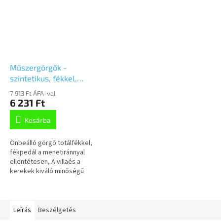
Műszergörgők -
szintetikus, fékkel,
csavarfurat,
7 913 Ft ÁFA-val
5377PJP100P30-11
6 231 Ft
Kosárba
Önbeálló görgő totálfékkel,
fékpedál a menetiránnyal
ellentétesen, A villaés a
kerekek kiváló minőségű
szintetikus anyagból készültek,
duplagolyósoros csapágy a
nyakban,...
Leírás
Beszélgetés