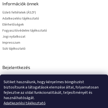
Információk önnek
Üzleti feltételek (ÁSZF)
Adatkezelési tájékoztató
Elérhetőségek
Fogyasztóvédelmi tájékoztató
Jogi nyilatkozat
Impresszum
Süti tájékoztató
Bejelentkezés
E-mail
Sütiket használunk, hogy kényelmes böngészést
Jelszó
biztosítsunk a látogatások elemzése által, folyamatosan
fejlesztve az oldal funkcionalitását, teljesítményét és
használhatóságát.
BEJELENTKEZÉS
Adatkezelési tájékoztató
Új regisztráció
Elfelejtett jelszó