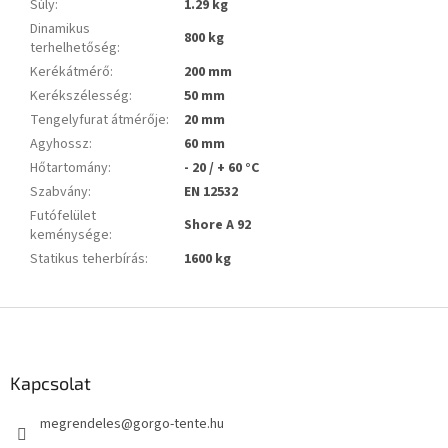
Súly
:
1.29 kg
Dinamikus
800 kg
terhelhetőség
:
Kerékátmérő
:
200 mm
Kerékszélesség
:
50 mm
Tengelyfurat átmérője
:
20 mm
Agyhossz
:
60 mm
Hőtartomány
:
- 20 / + 60 °C
Szabvány
:
EN 12532
Futófelület
Shore A 92
keménysége
:
Statikus teherbírás
:
1600 kg
L
á
b
l
Kapcsolat
é
megrendeles
@
gorgo-tente.hu
c