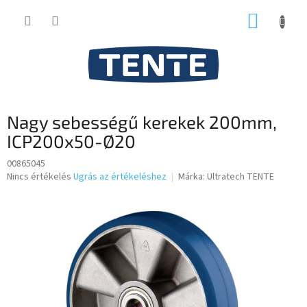
Ugrás
KOSÁR
a
fő
tartalomhoz
Nagy sebességű kerekek 200mm,
ICP200x50-Ø20
00865045
A
Nincs értékelés
Ugrás az értékeléshez
Márka:
Ultratech TENTE
termék
átlagos
értékelése
5-
ből
0,0
csillag.