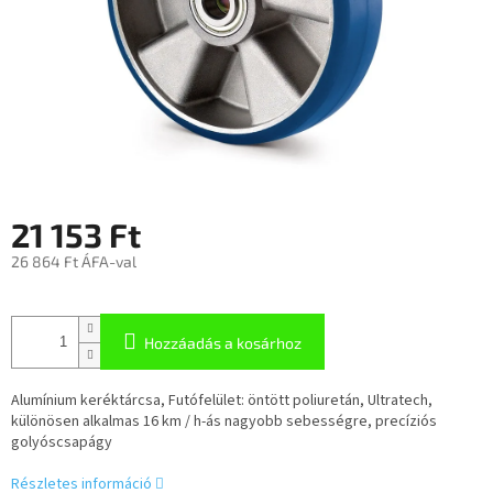
21 153 Ft
26 864 Ft ÁFA-val
Hozzáadás a kosárhoz
Alumínium keréktárcsa, Futófelület: öntött poliuretán, Ultratech,
különösen alkalmas 16 km / h-ás nagyobb sebességre, precíziós
golyóscsapágy
Részletes információ