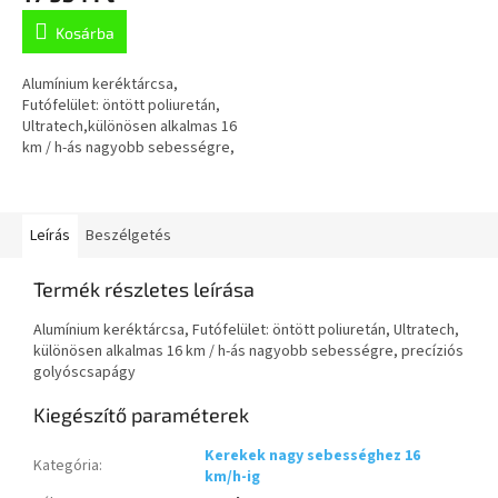
Kosárba
Alumínium keréktárcsa,
Futófelület: öntött poliuretán,
Ultratech,különösen alkalmas 16
km / h-ás nagyobb sebességre,
precíziósgolyóscsapágy
Leírás
Beszélgetés
Termék részletes leírása
Alumínium keréktárcsa, Futófelület: öntött poliuretán, Ultratech,
különösen alkalmas 16 km / h-ás nagyobb sebességre, precíziós
golyóscsapágy
Kiegészítő paraméterek
Kerekek nagy sebességhez 16
Kategória
:
km/h-ig