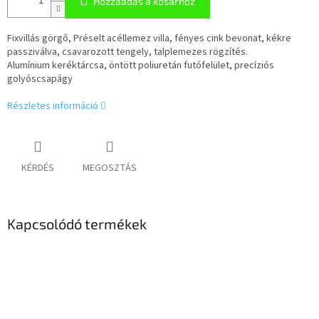
Hozzáadás a kosárhoz
Fixvillás görgő, Préselt acéllemez villa, fényes cink bevonat, kékre
passziválva, csavarozott tengely, talplemezes rögzítés.
Alumínium keréktárcsa, öntött poliuretán futófelület, precíziós
golyóscsapágy
Részletes információ
KÉRDÉS
MEGOSZTÁS
Kapcsolódó termékek