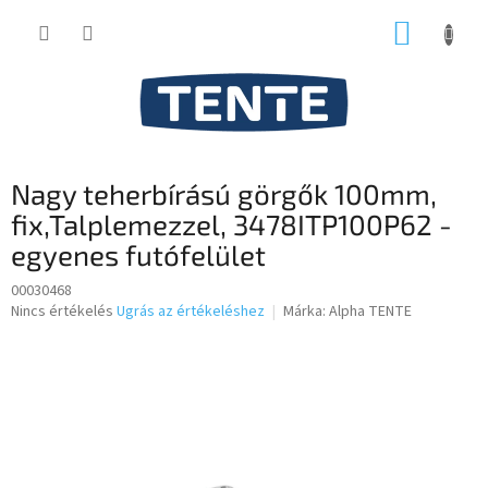
Ugrás
KOSÁR
a
fő
tartalomhoz
Nagy teherbírású görgők 100mm,
fix,Talplemezzel, 3478ITP100P62 -
egyenes futófelület
00030468
A
Nincs értékelés
Ugrás az értékeléshez
Márka:
Alpha TENTE
termék
átlagos
értékelése
5-
ből
0,0
csillag.