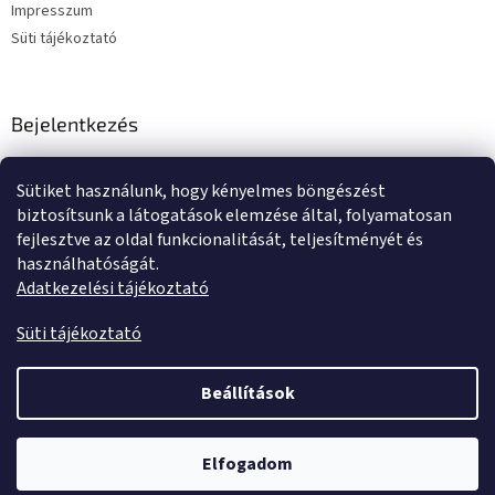
Impresszum
Süti tájékoztató
Bejelentkezés
E-mail
Sütiket használunk, hogy kényelmes böngészést
Jelszó
biztosítsunk a látogatások elemzése által, folyamatosan
fejlesztve az oldal funkcionalitását, teljesítményét és
használhatóságát.
BEJELENTKEZÉS
Adatkezelési tájékoztató
Új regisztráció
Elfelejtett jelszó
Süti tájékoztató
Beállítások
Shoptet készítette
Elfogadom
Copyright 2026
Tente kerekek és görgők
. Minden jog fenntartva.