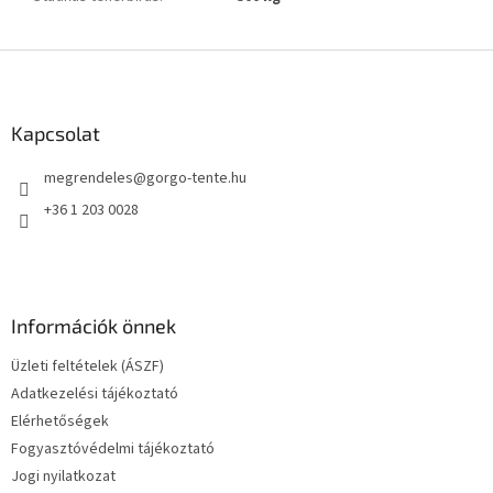
L
á
b
l
Kapcsolat
é
megrendeles
@
gorgo-tente.hu
c
+36 1 203 0028
Információk önnek
Üzleti feltételek (ÁSZF)
Adatkezelési tájékoztató
Elérhetőségek
Fogyasztóvédelmi tájékoztató
Jogi nyilatkozat