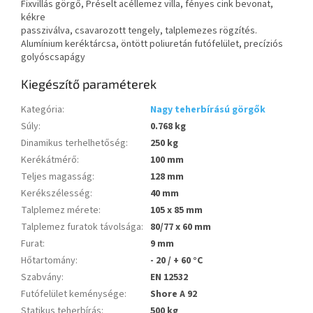
Fixvillás görgő, Préselt acéllemez villa, fényes cink bevonat,
kékre
passziválva, csavarozott tengely, talplemezes rögzítés.
Alumínium keréktárcsa, öntött poliuretán futófelület, precíziós
golyóscsapágy
Kiegészítő paraméterek
Kategória
:
Nagy teherbírású görgők
Súly
:
0.768 kg
Dinamikus terhelhetőség
:
250 kg
Kerékátmérő
:
100 mm
Teljes magasság
:
128 mm
Kerékszélesség
:
40 mm
Talplemez mérete
:
105 x 85 mm
Talplemez furatok távolsága
:
80/77 x 60 mm
Furat
:
9 mm
Hőtartomány
:
- 20 / + 60 °C
Szabvány
:
EN 12532
Futófelület keménysége
:
Shore A 92
Statikus teherbírás
:
500 kg