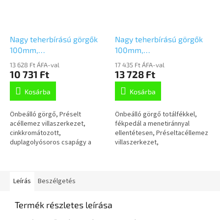
Nagy teherbírású görgők
Nagy teherbírású görgők
100mm,
100mm,
önbeálló,Talplemezzel,
fékkel,Talplemezzel,
13 628 Ft ÁFA-val
17 435 Ft ÁFA-val
3470ITP100P62 egyenes
3477ITP100P62 egyenes
10 731 Ft
13 728 Ft
futófelület
futófelület
Kosárba
Kosárba
Önbeálló görgő, Préselt
Önbeálló görgő totálfékkel,
acéllemez villaszerkezet,
fékpedál a menetiránnyal
cinkkromátozott,
ellentétesen, Préseltacéllemez
duplagolyósoros csapágy a
villaszerkezet,
nyakban, csavarozott tengely,
cinkkromátozott, dupla
porvédő, talplemezesrögzítés.
golyósoros csapágy anyakban,
Alumínium keréktárcsa,...
csavarozott tengely,...
Leírás
Beszélgetés
Termék részletes leírása