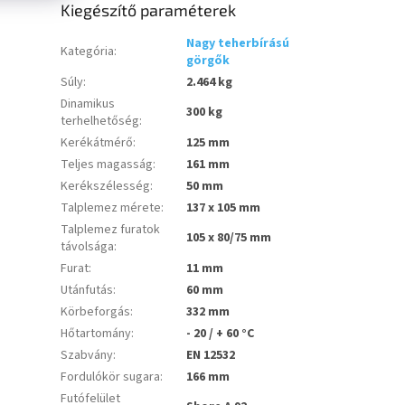
Kiegészítő paraméterek
Nagy teherbírású
Kategória
:
görgők
Súly
:
2.464 kg
Dinamikus
300 kg
terhelhetőség
:
Kerékátmérő
:
125 mm
Teljes magasság
:
161 mm
Kerékszélesség
:
50 mm
Talplemez mérete
:
137 x 105 mm
Talplemez furatok
105 x 80/75 mm
távolsága
:
Furat
:
11 mm
Utánfutás
:
60 mm
Körbeforgás
:
332 mm
Hőtartomány
:
- 20 / + 60 °C
Szabvány
:
EN 12532
Fordulókör sugara
:
166 mm
Futófelület