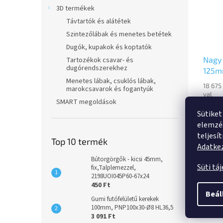
3D termékek
Távtartók és alátétek
Szintezőlábak és menetes betétek
Dugók, kupakok és koptatók
Nagy 
Tartozékok csavar- és
dugórendszerekhez
125mm
Menetes lábak, csuklós lábak,
3478
18 675
marokcsavarok és fogantyúk
val
SMART megoldások
14 7
Sütiket
elemzés
Fixvill
teljesí
acélle
Top 10 termék
Adatkez
bevona
csavar
Bútorgörgők - kicsi 45mm,
talpl
Süti tá
fix,Talplemezzel,
rögzít
2198UOI045P60-67x24
kerékt
450 Ft
Beál
futófel
Leírá
Gumi futófelületű kerekek
100mm, PNP100x30-Ø8 HL36,5
3 091 Ft