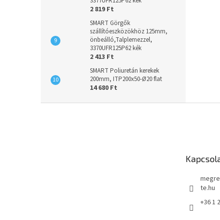
3377UFR125P62 kék
2 819 Ft
SMART Görgők
szállítóeszközökhöz 125mm,
önbeálló,Talplemezzel,
3370UFR125P62 kék
2 413 Ft
SMART Poliuretán kerekek
200mm, ITP200x50-Ø20 flat
14 680 Ft
L
á
b
l
é
Kapcsol
c
megre
te.hu
+36 1 