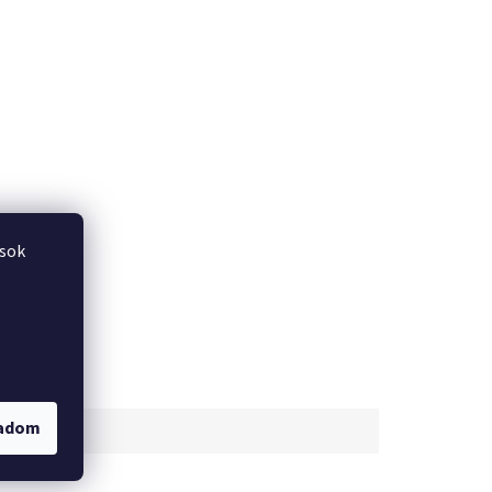
ások
gadom