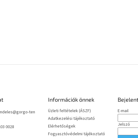
at
Információk önnek
Bejelen
Üzleti feltételek (ÁSZF)
E-mail
ndeles
@
gorgo-ten
Adatkezelési tájékoztató
Jelszó
Elérhetőségek
203 0028
Fogyasztóvédelmi tájékoztató