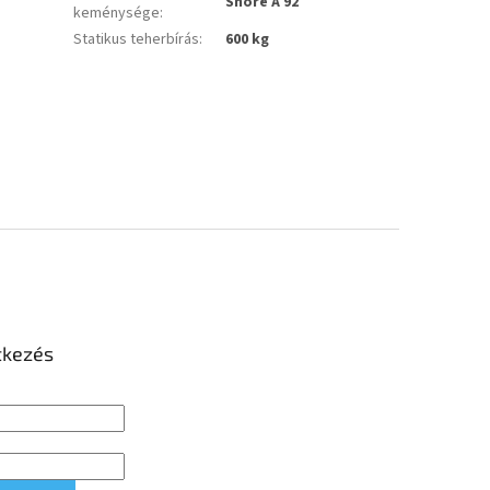
Shore A 92
keménysége
:
Statikus teherbírás
:
600 kg
tkezés