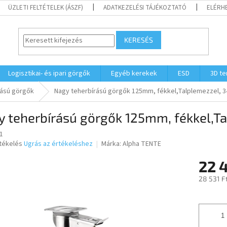
ÜZLETI FELTÉTELEK (ÁSZF)
ADATKEZELÉSI TÁJÉKOZTATÓ
ELÉRH
KERESÉS
Logisztikai- és ipari görgők
Egyéb kerekek
ESD
3D t
rású görgők
Nagy teherbírású görgők 125mm, fékkel,Talplemezzel, 
y teherbírású görgők 125mm, fékkel,T
1
rtékelés
Ugrás az értékeléshez
Márka:
Alpha TENTE
22 
ése
28 531 F