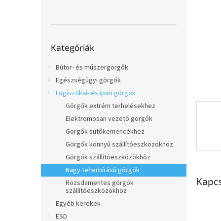
l
Kategóriák
Kategóriák
átugrása
Bútor- és műszergörgők
Egészségügyi görgők
Logisztikai- és ipari görgők
Görgők extrém terhelésekhez
Elektromosan vezető görgők
Görgők sütőkemencékhez
Görgők könnyű szállítóeszközökhöz
Görgők szállítóeszközökhöz
Nagy teherbírású görgők
Kapc
Rozsdamentes görgők
szállítóeszközökhöz
Egyéb kerekek
ESD