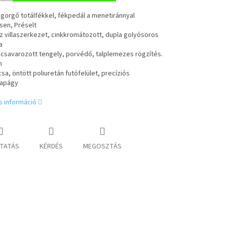
görgő totálfékkel, fékpedál a menetiránnyal
sen, Préselt
 villaszerkezet, cinkkromátozott, dupla golyósoros
a
 csavarozott tengely, porvédő, talplemezes rögzítés.
m
sa, öntött poliuretán futófelület, precíziós
sapágy
s információ
TATÁS
KÉRDÉS
MEGOSZTÁS