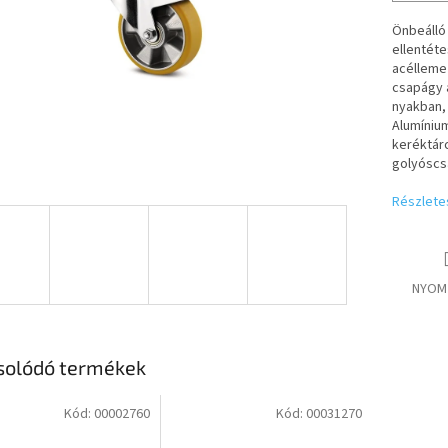
Önbeálló 
ellentéte
acéllemez
csapágy 
nyakban,
Alumíniu
keréktárc
golyósc
Részlete
NYOM
solódó termékek
Kód:
00002760
Kód:
00031270