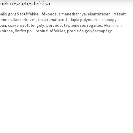
mék részletes leírása
álló görgő totálfékkel, fékpedál a menetiránnyal ellentétesen, Préselt
lemez villaszerkezet, cinkkromátozott, dupla golyósoros csapágy a
ban, csavarozott tengely, porvédő, talplemezes rögzítés. Alumínium
ktárcsa, öntött poliuretán futófelület, precíziós golyóscsapágy