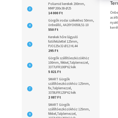
Ter
Poliamid kerekek 200mm,
MMP200x38-Ø25
Önbe
14 000 Ft
acél
Görgők irodai székekhez 50mm,
nyak
önbeálló, AA20YOI050L51-10
keré
550 Ft
Kerekek hőre lágyuló
futófelülettel 125mm,
PJO125x32-Ø12 HL44
295 Ft
Görgők szállítóeszközökhöz
100mm, fékkel,Talplemezzel,
3377UFR100P62 kék
5 821 Ft
SMART Görgők
szállítóeszközökhöz 125mm,
fix,Talplemezzel,
3378UFR125P62 kék
2 087 Ft
SMART Görgők
szállítóeszközökhöz 125mm,
fékkel,Talplemezzel,