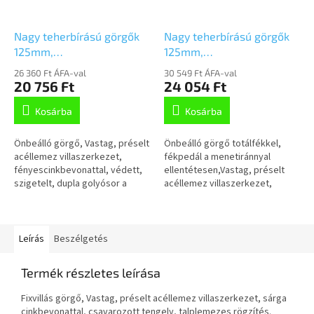
Nagy teherbírású görgők
Nagy teherbírású görgők
125mm,
125mm,
önbeálló,Talplemezzel,
fékkel,Talplemezzel,
26 360 Ft ÁFA-val
30 549 Ft ÁFA-val
4680ITP125P63
4687ITP125P63
20 756 Ft
24 054 Ft
Kosárba
Kosárba
Önbeálló görgő, Vastag, préselt
Önbeálló görgő totálfékkel,
acéllemez villaszerkezet,
fékpedál a menetiránnyal
fényescinkbevonattal, védett,
ellentétesen,Vastag, préselt
szigetelt, dupla golyósor a
acéllemez villaszerkezet,
nyakban megerősítettés
fényes cinkbevonattal,
hőkezelt golyósor-fedél,
védett,szigetelt, dupla
szegecselt...
golyósor a nyakban...
Leírás
Beszélgetés
Termék részletes leírása
Fixvillás görgő, Vastag, préselt acéllemez villaszerkezet, sárga
cinkbevonattal, csavarozott tengely, talplemezes rögzítés.