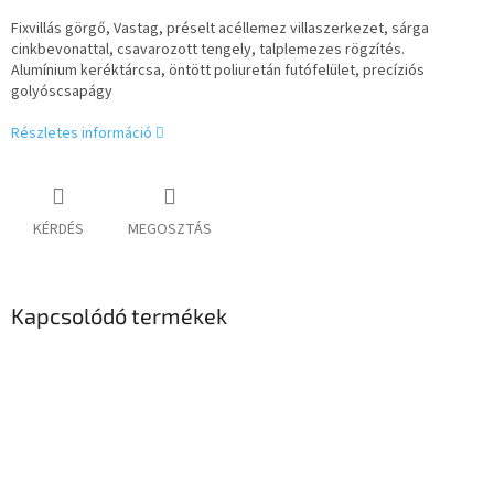
Fixvillás görgő, Vastag, préselt acéllemez villaszerkezet, sárga
cinkbevonattal, csavarozott tengely, talplemezes rögzítés.
Alumínium keréktárcsa, öntött poliuretán futófelület, precíziós
golyóscsapágy
Részletes információ
KÉRDÉS
MEGOSZTÁS
Kapcsolódó termékek