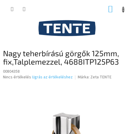
Ugrás
KOSÁR
a
fő
tartalomhoz
Nagy teherbírású görgők 125mm,
fix,Talplemezzel, 4688ITP125P63
00804358
A
Nincs értékelés
Ugrás az értékeléshez
Márka:
Zeta TENTE
termék
átlagos
értékelése
5-
ből
0,0
csillag.