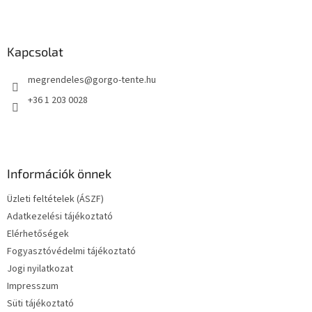
L
á
b
l
Kapcsolat
é
megrendeles
@
gorgo-tente.hu
c
+36 1 203 0028
Információk önnek
Üzleti feltételek (ÁSZF)
Adatkezelési tájékoztató
Elérhetőségek
Fogyasztóvédelmi tájékoztató
Jogi nyilatkozat
Impresszum
Süti tájékoztató