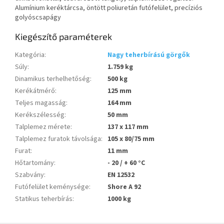
Alumínium keréktárcsa, öntött poliuretán futófelület, precíziós
golyóscsapágy
Kiegészítő paraméterek
Kategória
:
Nagy teherbírású görgők
Súly
:
1.759 kg
Dinamikus terhelhetőség
:
500 kg
Kerékátmérő
:
125 mm
Teljes magasság
:
164 mm
Kerékszélesség
:
50 mm
Talplemez mérete
:
137 x 117 mm
Talplemez furatok távolsága
:
105 x 80/75 mm
Furat
:
11 mm
Hőtartomány
:
- 20 / + 60 °C
Szabvány
:
EN 12532
Futófelület keménysége
:
Shore A 92
Statikus teherbírás
:
1000 kg