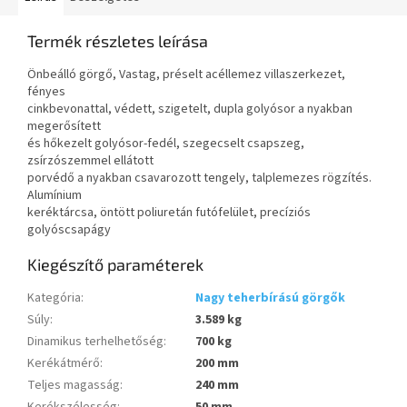
Termék részletes leírása
Önbeálló görgő, Vastag, préselt acéllemez villaszerkezet,
fényes
cinkbevonattal, védett, szigetelt, dupla golyósor a nyakban
megerősített
és hőkezelt golyósor-fedél, szegecselt csapszeg,
zsírzószemmel ellátott
porvédő a nyakban csavarozott tengely, talplemezes rögzítés.
Alumínium
keréktárcsa, öntött poliuretán futófelület, precíziós
golyóscsapágy
Kiegészítő paraméterek
Kategória
:
Nagy teherbírású görgők
Súly
:
3.589 kg
Dinamikus terhelhetőség
:
700 kg
Kerékátmérő
:
200 mm
Teljes magasság
:
240 mm
Kerékszélesség
:
50 mm