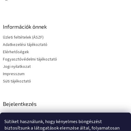
Információk önnek
Üzleti feltételek (ÁSZF)
Adatkezelési tájékoztató
Elérhetőségek
Fogyasztóvédelmi tájékoztató
Jogi nyilatkozat
Impresszum
Süti tájékoztató
Bejelentkezés
E-mail
Sütiket használunk, hogy kényelmes böngészést
Jelszó
biztosítsunk a látogatások elemzése által, folyamatosan