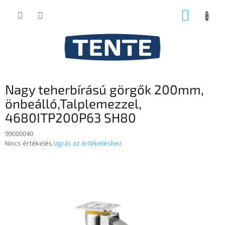
Ugrás
KOSÁR
a
fő
tartalomhoz
Nagy teherbírású görgők 200mm,
önbeálló,Talplemezzel,
4680ITP200P63 SH80
99000040
A
Nincs értékelés
Ugrás az értékeléshez
termék
átlagos
értékelése
5-
ből
0,0
csillag.