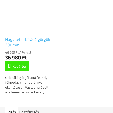
Nagy teherbírású görgők
200mm,
fékkel,Talplemezzel,
46 965 Ft ÁFA-val
4687ITP200P63 SH80
36 980 Ft
Kosárba
Önbeálló görgő totálfékkel,
fékpedál a menetiránnyal
ellentétesen,Vastag, préselt
acéllemez villaszerkezet,
fényes cinkbevonattal,
védett,szigetelt, dupla
golyósor a nyakban...
Leírás
Beszélgetés