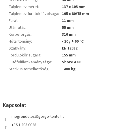
Talplemez mérete
:
137 x 105 mm
Talplemez furatok távolsága
:
105 x 80/75 mm
Furat
:
11 mm
Utánfutás
:
55 mm
Körbeforgás
:
310 mm
Hőtartomány
:
- 20 / + 60 °C
Szabvány
:
EN 12532
Fordulókör sugara
:
155 mm
Futófelület keménysége
:
Shore A 80
Statikus terhelhetőség
:
1400 kg
L
á
b
l
Kapcsolat
é
megrendeles
@
gorgo-tente.hu
c
+36 1 203 0028