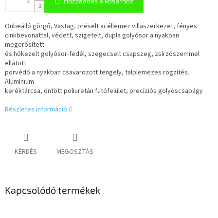
Hozzáadás a kosárhoz
Önbeálló görgő, Vastag, préselt acéllemez villaszerkezet, fényes
cinkbevonattal, védett, szigetelt, dupla golyósor a nyakban
megerősített
és hőkezelt golyósor-fedél, szegecselt csapszeg, zsírzószemmel
ellátott
porvédő a nyakban csavarozott tengely, talplemezes rögzítés.
Alumínium
keréktárcsa, öntött poliuretán futófelület, precíziós golyóscsapágy
Részletes információ
KÉRDÉS
MEGOSZTÁS
Kapcsolódó termékek