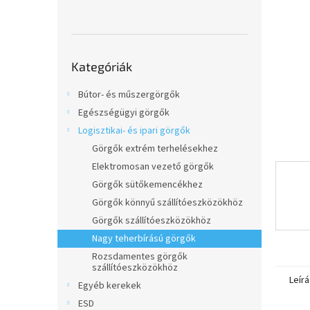
l
Kategóriák
Kategóriák
átugrása
Bútor- és műszergörgők
Egészségügyi görgők
Logisztikai- és ipari görgők
Görgők extrém terhelésekhez
Elektromosan vezető görgők
Görgők sütőkemencékhez
Görgők könnyű szállítóeszközökhöz
Görgők szállítóeszközökhöz
Nagy teherbírású görgők
Rozsdamentes görgők
szállítóeszközökhöz
Leírá
Egyéb kerekek
ESD