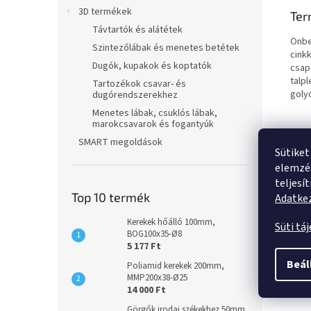
3D termékek
Ter
Távtartók és alátétek
Önbe
Szintezőlábak és menetes betétek
cink
Dugók, kupakok és koptatók
csap
talp
Tartozékok csavar- és
goly
dugórendszerekhez
Menetes lábak, csuklós lábak,
marokcsavarok és fogantyúk
SMART megoldások
Sütiket
elemzés
teljesí
Top 10 termék
Adatkez
Kerekek hőálló 100mm,
Süti tá
BOG100x35-Ø8
5 177 Ft
Beál
Poliamid kerekek 200mm,
MMP200x38-Ø25
14 000 Ft
Görgők irodai székekhez 50mm,