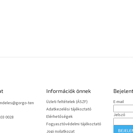
at
Információk önnek
Bejelen
Üzleti feltételek (ÁSZF)
E-mail
ndeles
@
gorgo-ten
Adatkezelési tájékoztató
Jelszó
Elérhetőségek
203 0028
Fogyasztóvédelmi tájékoztató
BEJELE
Jogi nyilatkozat