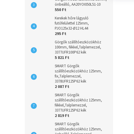
önbeálló, AA20YOI050L51-10
550 Ft
Kerekek hőre lágyuló
futófelülettel 125mm,
PJO125x32-Ø12 HL44
295 Ft
Görgők szállítóeszközökhöz
100mm, fékkel,Talplemezzel,
3377UFR100P62 kék
5 821 Ft
SMART Görgők
szállítóeszközökhöz 125mm,
fix,Talplemezzel,
3378UFR125P62 kék
2 087 Ft
SMART Görgők
szállítóeszközökhöz 125mm,
fékkel,Talplemezzel,
3377UFR125P62 kék
2 819 Ft
SMART Görgők
szállítóeszközökhöz 125mm,