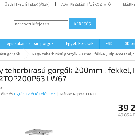
ÜZLETI FELTÉTELEK (ÁSZF)
ADATKEZELÉSI TÁJÉKOZTATÓ
ELÉRH
KERESÉS
Logisztikai- és ipari görgők
Egyéb kerekek
ESD
3D t
rású görgők
Nagy teherbírású görgők 200mm , fékkel,Talplemezzel
 teherbírású görgők 200mm , fékkel,
2TOP200P63 LW67
8
rtékelés
Ugrás az értékeléshez
Márka:
Kappa TENTE
39 2
ése
49 854 F