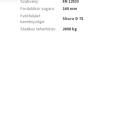
Szabvány
:
EN 12533
Fordulókör sugara
:
160 mm
Futófelület
Shore D 75
keménysége
:
Statikus teherbírás
:
2000 kg