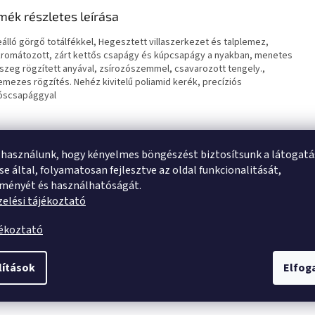
mék részletes leírása
álló görgő totálfékkel, Hegesztett villaszerkezet és talplemez,
kromátozott, zárt kettős csapágy és kúpcsapágy a nyakban, menetes
szeg rögzített anyával, zsírozószemmel, csavarozott tengely.,
lemezes rögzítés. Nehéz kivitelű poliamid kerék, precíziós
óscsapággyal
 használunk, hogy kényelmes böngészést biztosítsunk a látogat
e által, folyamatosan fejlesztve az oldal funkcionalitását,
tményét és használhatóságát.
elési tájékoztató
jékoztató
lítások
Elfo