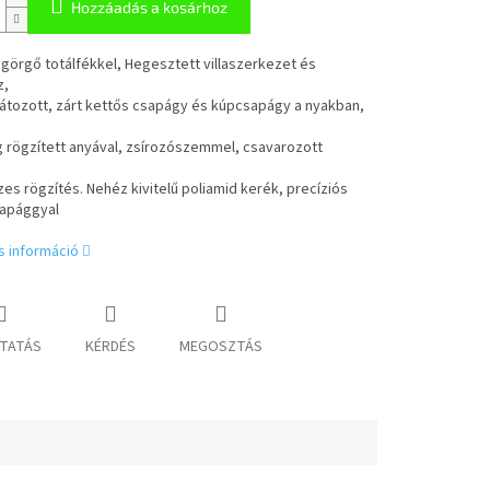
Hozzáadás a kosárhoz
görgő totálfékkel, Hegesztett villaszerkezet és
z,
átozott, zárt kettős csapágy és kúpcsapágy a nyakban,
 rögzített anyával, zsírozószemmel, csavarozott
es rögzítés. Nehéz kivitelű poliamid kerék, precíziós
apággyal
s információ
TATÁS
KÉRDÉS
MEGOSZTÁS