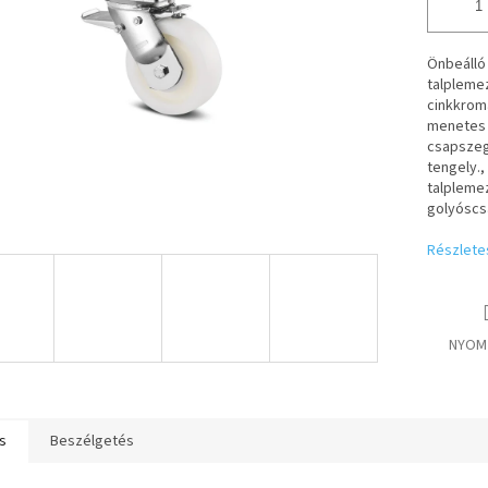
Önbeálló 
talpleme
cinkkrom
menetes
csapszeg
tengely.,
talplemez
golyóscs
Részlete
NYOM
s
Beszélgetés