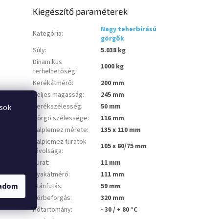
Kiegészítő paraméterek
Nagy teherbírású
Kategória
:
görgők
Súly
:
5.038 kg
Dinamikus
1000 kg
terhelhetőség
:
Kerékátmérő
:
200 mm
Teljes magasság
:
245 mm
Kerékszélesség
:
50 mm
ások
Görgő szélessége
:
116 mm
Talplemez mérete
:
135 x 110 mm
Talplemez furatok
105 x 80/75 mm
távolsága
:
Furat
:
11 mm
Nyakátmérő
:
111 mm
gadom
Utánfutás
:
59 mm
Körbeforgás
:
320 mm
Hőtartomány
:
- 30 / + 80 °C