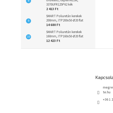
önbeálló,Talplemezzel,
3370UFR125P62 kék
2 413 Ft
SMART Poliuretán kerekek
200mm, ITP200x50-Ø20 flat
14 680 Ft
SMART Poliuretán kerekek
160mm, ITP160x50-Ø20 flat
12 423 Ft
L
á
b
l
é
Kapcsol
c
megre
te.hu
+36 1 