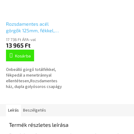
Rozsdamentes acél
görgők 125mm, fékkel,
csavarfurat,
17 736 Ft ÁFA-val
7477PJO125P30-11
13 965 Ft
Kosárba
Önbeálló görgő totálfékkel,
fékpedál a menetiránnyal
ellentétesen,Rozsdamentes
ház, dupla golyósoros csapágy
a nyakban, csavarozotttengely,
krómozott cinköntvény pedál,...
Leírás
Beszélgetés
Termék részletes leírása