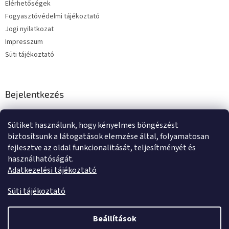
Elérhetőségek
Fogyasztóvédelmi tájékoztató
Jogi nyilatkozat
Impresszum
Süti tájékoztató
Bejelentkezés
E-mail
Sütiket használunk, hogy kényelmes böngészést
Jelszó
biztosítsunk a látogatások elemzése által, folyamatosan
fejlesztve az oldal funkcionalitását, teljesítményét és
használhatóságát.
BEJELENTKEZÉS
Adatkezelési tájékoztató
Új regisztráció
Elfelejtett jelszó
Süti tájékoztató
Beállítások
Shoptet készítette