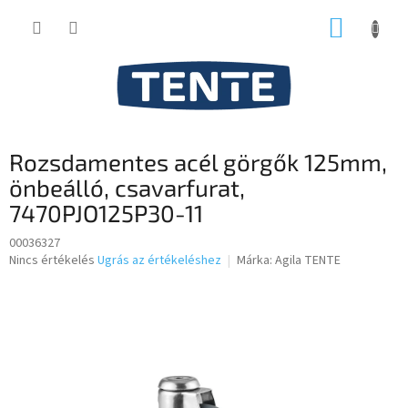
Ugrás
KOSÁR
a
fő
tartalomhoz
Rozsdamentes acél görgők 125mm,
önbeálló, csavarfurat,
7470PJO125P30-11
00036327
A
Nincs értékelés
Ugrás az értékeléshez
Márka:
Agila TENTE
termék
átlagos
értékelése
5-
ből
0,0
csillag.