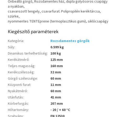
Önbeálló görgő, Rozsdamentes ház, dupla golyósoros csapágy
a nyakban,
csavarozott tengely, csavarfurat. Polipropilén keréktárcsa,
szürke,
nyommentes TENTEprene (termoplasztikus gumi), siklócsapágy
Kiegészítő paraméterek
Kategória
:
Rozsdamentes görgők
Súly
:
0.599 kg
Dinamikus terhelhetőség
:
100 kg
Kerékátmérő
:
125 mm
Teljes magasság
:
160 mm
Kerékszélesség
:
32 mm
Görgő szélessége
:
60 mm
Központi furat
:
11 mm
Nyakátmérő
:
60 mm
Utánfutás
:
41 mm
Körbeforgás
:
207 mm
Hőtartomány
:
- 20 / + 60 °C
Szabvány
:
EN 12530