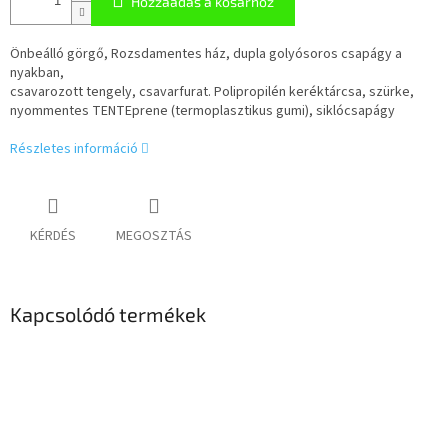
Hozzáadás a kosárhoz
Önbeálló görgő, Rozsdamentes ház, dupla golyósoros csapágy a
nyakban,
csavarozott tengely, csavarfurat. Polipropilén keréktárcsa, szürke,
nyommentes TENTEprene (termoplasztikus gumi), siklócsapágy
Részletes információ
KÉRDÉS
MEGOSZTÁS
Kapcsolódó termékek