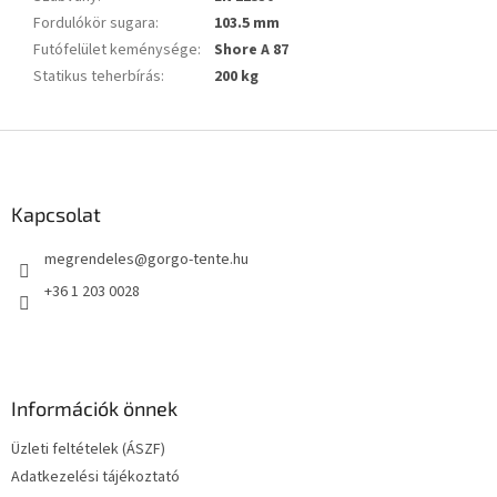
Fordulókör sugara
:
103.5 mm
Futófelület keménysége
:
Shore A 87
Statikus teherbírás
:
200 kg
L
á
b
l
Kapcsolat
é
megrendeles
@
gorgo-tente.hu
c
+36 1 203 0028
Információk önnek
Üzleti feltételek (ÁSZF)
Adatkezelési tájékoztató