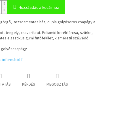
Hozzáadás a kosárhoz
 görgő, Rozsdamentes ház, dupla golyósoros csapágy a
tt tengely, csavarfurat. Poliamid keréktárcsa, szürke,
es elasztikus gumi futófelület, kisméretű szálvédő,
s golyóscsapágy
s információ
TATÁS
KÉRDÉS
MEGOSZTÁS