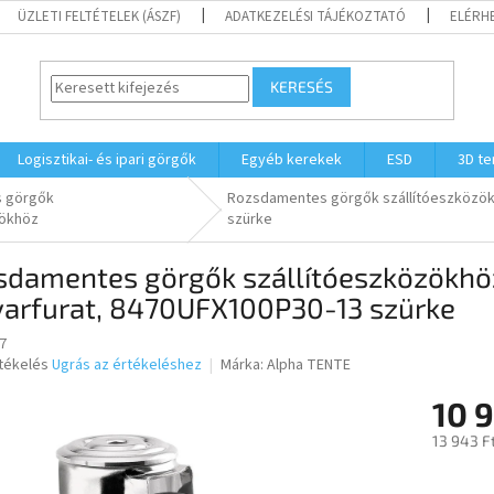
ÜZLETI FELTÉTELEK (ÁSZF)
ADATKEZELÉSI TÁJÉKOZTATÓ
ELÉRH
KERESÉS
Logisztikai- és ipari görgők
Egyéb kerekek
ESD
3D t
 görgők
Rozsdamentes görgők szállítóeszközök
zökhöz
szürke
sdamentes görgők szállítóeszközökhö
varfurat, 8470UFX100P30-13 szürke
7
rtékelés
Ugrás az értékeléshez
Márka:
Alpha TENTE
10 9
ése
13 943 F