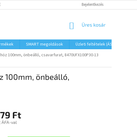
ETŐSÉGEK
FOGYASZTÓVÉDELMI TÁJÉKOZTATÓ
Bejelentkezés
JOGI NYILATKOZAT
KOSÁR
Üres kosár
ermékek
SMART megoldások
Üzleti feltételek (ÁSZF)
Elé
höz 100mm, önbeálló, csavarfurat, 8470UFX100P30-13
z 100mm, önbeálló,
79 Ft
t ÁFA-val