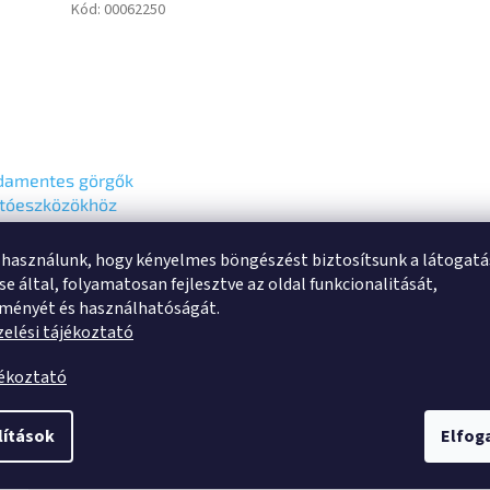
Kód:
00062250
damentes görgők
ítóeszközökhöz
, fékkel,
 Ft ÁFA-
rfurat,
 használunk, hogy kényelmes böngészést biztosítsunk a látogat
04 Ft
UFX100P30-13
Kosárba
e által, folyamatosan fejlesztve az oldal funkcionalitását,
e
tményét és használhatóságát.
ló görgő totálfékkel,
elési tájékoztató
ál a menetiránnyal
tétesen,Rozsdamentes
jékoztató
upla golyósoros csapágy
ban, csavarozotttengely,
furat. Poliamid
lítások
Elfo
árcsa,...
s
Beszélgetés