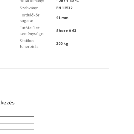
Hőtartomány
:
- 20 / + 80 °C
Szabvány
:
EN 12532
Fordulókör
91 mm
sugara
:
Futófelület
Shore A 63
keménysége
:
Statikus
300 kg
teherbírás
:
tkezés