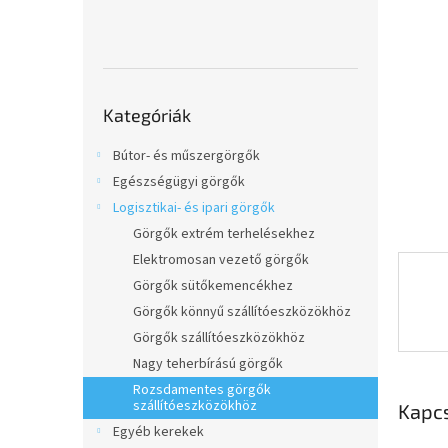
e
csillag.
l
Kategóriák
Kategóriák
átugrása
Bútor- és műszergörgők
Egészségügyi görgők
Logisztikai- és ipari görgők
Görgők extrém terhelésekhez
Elektromosan vezető görgők
Görgők sütőkemencékhez
Görgők könnyű szállítóeszközökhöz
Görgők szállítóeszközökhöz
Nagy teherbírású görgők
Rozsdamentes görgők
szállítóeszközökhöz
Kapc
Egyéb kerekek