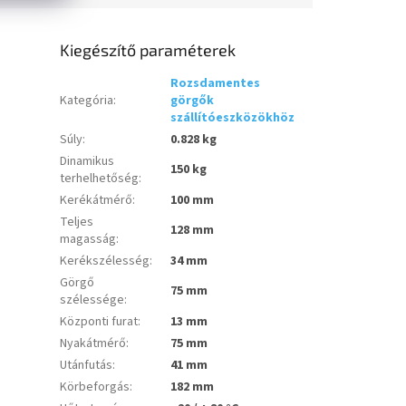
Kiegészítő paraméterek
Rozsdamentes
Kategória
:
görgők
szállítóeszközökhöz
Súly
:
0.828 kg
Dinamikus
150 kg
terhelhetőség
:
Kerékátmérő
:
100 mm
Teljes
128 mm
magasság
:
Kerékszélesség
:
34 mm
Görgő
75 mm
szélessége
:
Központi furat
:
13 mm
Nyakátmérő
:
75 mm
Utánfutás
:
41 mm
Körbeforgás
:
182 mm