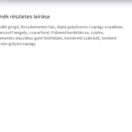
mék részletes leírása
álló görgő, Rozsdamentes ház, dupla golyósoros csapágy a nyakban,
arozott tengely, csavarfurat. Poliamid keréktárcsa, szürke,
mentes elasztikus gumi futófelület, kisméretű szálvédő, tömített
íziós golyóscsapágy