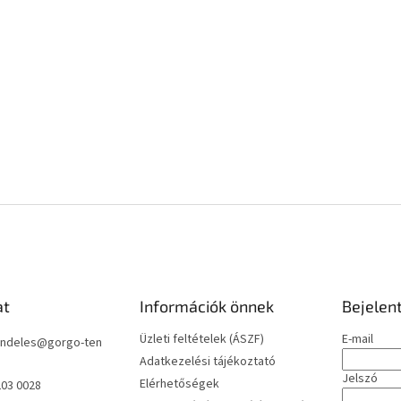
at
Információk önnek
Bejelen
Üzleti feltételek (ÁSZF)
E-mail
ndeles
@
gorgo-ten
Adatkezelési tájékoztató
Jelszó
Elérhetőségek
203 0028