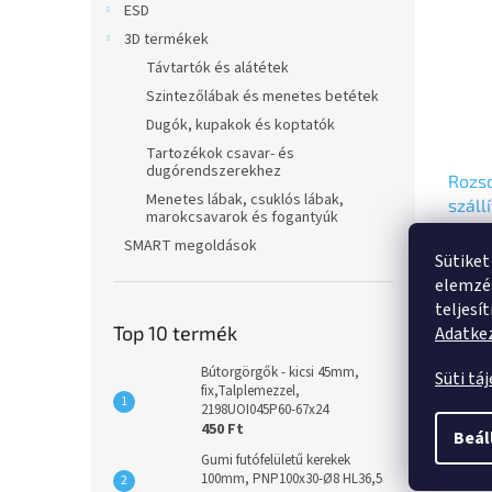
ESD
3D termékek
Távtartók és alátétek
Szintezőlábak és menetes betétek
Dugók, kupakok és koptatók
Tartozékok csavar- és
dugórendszerekhez
Rozs
Menetes lábak, csuklós lábak,
száll
marokcsavarok és fogantyúk
125mm
20 833
SMART megoldások
csava
val
Sütiket
16 4
8477
elemzés
szürk
teljesí
Önbeál
Top 10 termék
Adatkez
fékped
ellen
Bútorgörgők - kicsi 45mm,
Süti tá
fix,Talplemezzel,
ház, d
2198UOI045P60-67x24
a nyak
450 Ft
csavar
Beál
kerékt
Gumi futófelületű kerekek
Leírá
100mm, PNP100x30-Ø8 HL36,5