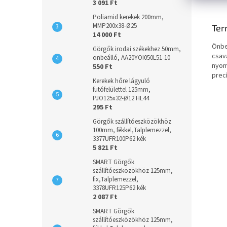
3 091 Ft
Poliamid kerekek 200mm,
MMP200x38-Ø25
Ter
14 000 Ft
Önbe
Görgők irodai székekhez 50mm,
csav
önbeálló, AA20YOI050L51-10
nyom
550 Ft
prec
Kerekek hőre lágyuló
futófelülettel 125mm,
PJO125x32-Ø12 HL44
295 Ft
Görgők szállítóeszközökhöz
100mm, fékkel,Talplemezzel,
3377UFR100P62 kék
5 821 Ft
SMART Görgők
szállítóeszközökhöz 125mm,
fix,Talplemezzel,
3378UFR125P62 kék
2 087 Ft
SMART Görgők
szállítóeszközökhöz 125mm,