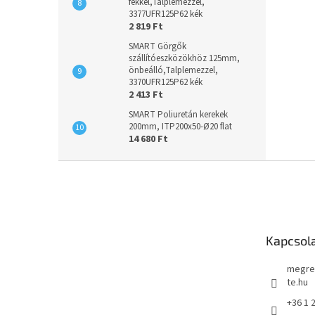
fékkel,Talplemezzel,
3377UFR125P62 kék
2 819 Ft
SMART Görgők
szállítóeszközökhöz 125mm,
önbeálló,Talplemezzel,
3370UFR125P62 kék
2 413 Ft
SMART Poliuretán kerekek
200mm, ITP200x50-Ø20 flat
14 680 Ft
L
á
b
l
é
Kapcsol
c
megre
te.hu
+36 1 