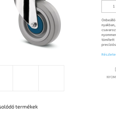
Önbeálló
nyakban,
csavarozo
nyomment
tömített
precízió
Részlete
NYOM
solódó termékek