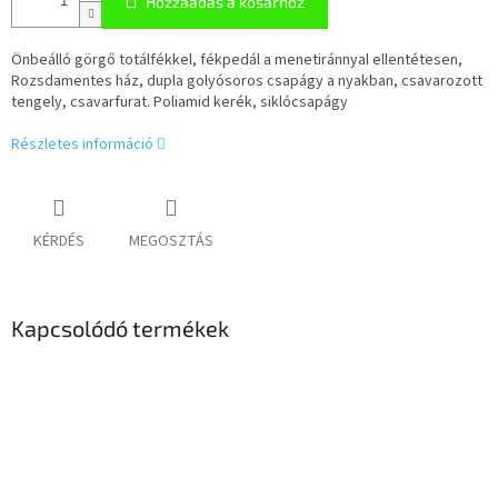
Hozzáadás a kosárhoz
Önbeálló görgő totálfékkel, fékpedál a menetiránnyal ellentétesen,
Rozsdamentes ház, dupla golyósoros csapágy a nyakban, csavarozott
tengely, csavarfurat. Poliamid kerék, siklócsapágy
Részletes információ
KÉRDÉS
MEGOSZTÁS
Kapcsolódó termékek