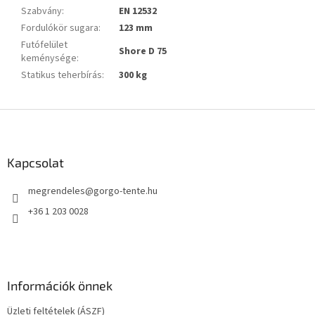
Szabvány
:
EN 12532
Fordulókör sugara
:
123 mm
Futófelület
Shore D 75
keménysége
:
Statikus teherbírás
:
300 kg
L
á
b
l
Kapcsolat
é
megrendeles
@
gorgo-tente.hu
c
+36 1 203 0028
Információk önnek
Üzleti feltételek (ÁSZF)