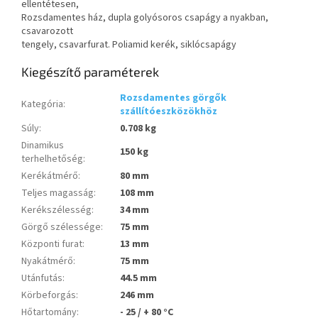
ellentétesen,
Rozsdamentes ház, dupla golyósoros csapágy a nyakban,
csavarozott
tengely, csavarfurat. Poliamid kerék, siklócsapágy
Kiegészítő paraméterek
Rozsdamentes görgők
Kategória
:
szállítóeszközökhöz
Súly
:
0.708 kg
Dinamikus
150 kg
terhelhetőség
:
Kerékátmérő
:
80 mm
Teljes magasság
:
108 mm
Kerékszélesség
:
34 mm
Görgő szélessége
:
75 mm
Központi furat
:
13 mm
Nyakátmérő
:
75 mm
Utánfutás
:
44.5 mm
Körbeforgás
:
246 mm
Hőtartomány
:
- 25 / + 80 °C