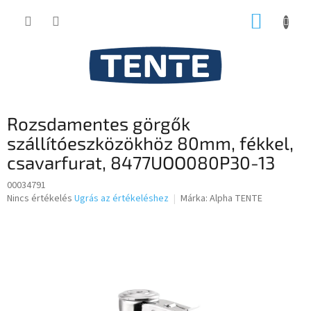
Ugrás
KOSÁR
a
fő
tartalomhoz
Rozsdamentes görgők
szállítóeszközökhöz 80mm, fékkel,
csavarfurat, 8477UOO080P30-13
00034791
A
Nincs értékelés
Ugrás az értékeléshez
Márka:
Alpha TENTE
termék
átlagos
értékelése
5-
ből
0,0
csillag.