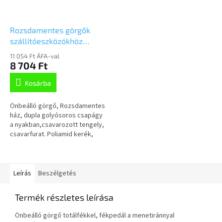
Rozsdamentes görgők
szállítóeszközökhöz
80mm, önbeálló,
11 054 Ft ÁFA-val
csavarfurat,
8 704 Ft
8470UOO080P30-13
Kosárba
Önbeálló görgő, Rozsdamentes
ház, dupla golyósoros csapágy
a nyakban,csavarozott tengely,
csavarfurat. Poliamid kerék,
siklócsapágy
Leírás
Beszélgetés
Termék részletes leírása
Önbeálló görgő totálfékkel, fékpedál a menetiránnyal