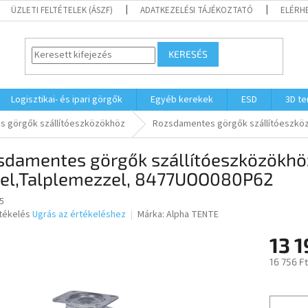
ÜZLETI FELTÉTELEK (ÁSZF)
ADATKEZELÉSI TÁJÉKOZTATÓ
ELÉRH
KERESÉS
Logisztikai- és ipari görgők
Egyéb kerekek
ESD
3D t
 görgők szállítóeszközökhöz
Rozsdamentes görgők szállítóeszkö
sdamentes görgők szállítóeszközökh
kel,Talplemezzel, 8477UOO080P62
5
rtékelés
Ugrás az értékeléshez
Márka:
Alpha TENTE
13 1
ése
16 756 F