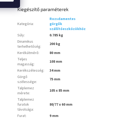
Kiegészítő paraméterek
Rozsdamentes
Kategória
:
görgők
szállítóeszközökhöz
Súly
:
0.785 kg
Dinamikus
200 kg
terhelhetőség
:
Kerékátmérő
:
80 mm
Teljes
108 mm
magasság
:
Kerékszélesség
:
34 mm
Görgő
75 mm
szélessége
:
Talplemez
105 x 85 mm
mérete
:
Talplemez
furatok
80/77 x 60 mm
távolsága
:
Furat
:
9 mm