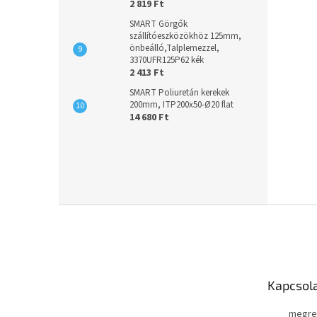
2 819 Ft
SMART Görgők
szállítóeszközökhöz 125mm,
önbeálló,Talplemezzel,
3370UFR125P62 kék
2 413 Ft
SMART Poliuretán kerekek
200mm, ITP200x50-Ø20 flat
14 680 Ft
L
á
b
l
é
Kapcsol
c
megre