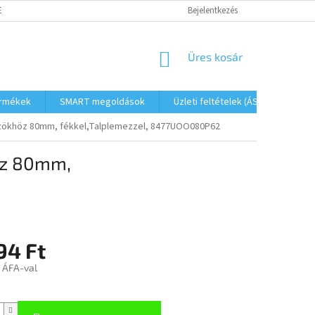
ETŐSÉGEK
FOGYASZTÓVÉDELMI TÁJÉKOZTATÓ
Bejelentkezés
JOGI NYILATKOZAT
KOSÁR
Üres kosár
ermékek
SMART megoldások
Üzleti feltételek (ÁSZF)
Elé
zökhöz 80mm, fékkel,Talplemezzel, 8477UOO080P62
öz 80mm,
94 Ft
t ÁFA-val