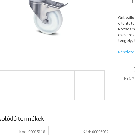
Önbeálló 
ellentéte
Rozsdame
csavaroz
tengely, 
Részlete
NYOM
solódó termékek
Kód:
00035118
Kód:
00006032