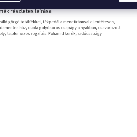
mék részletes leírása
álló görgő totálfékkel, fékpedál a menetiránnyal ellentétesen,
damentes ház, dupla golyósoros csapágy a nyakban, csavarozott
ely, talplemezes rögzítés. Poliamid kerék, siklócsapágy