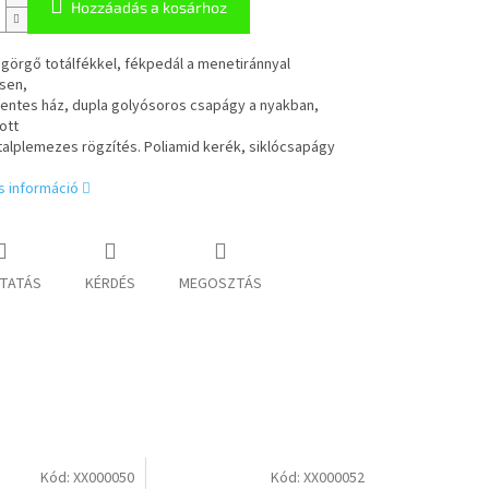
Hozzáadás a kosárhoz
görgő totálfékkel, fékpedál a menetiránnyal
sen,
ntes ház, dupla golyósoros csapágy a nyakban,
ott
talplemezes rögzítés. Poliamid kerék, siklócsapágy
s információ
TATÁS
KÉRDÉS
MEGOSZTÁS
Kód:
XX000050
Kód:
XX000052