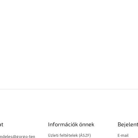
at
Információk önnek
Bejelen
Üzleti feltételek (ÁSZF)
E-mail
ndeles
@
gorgo-ten