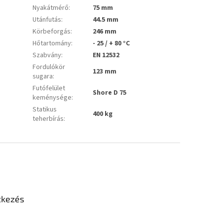
Nyakátmérő
:
75 mm
Utánfutás
:
44.5 mm
Körbeforgás
:
246 mm
Hőtartomány
:
- 25 / + 80 °C
Szabvány
:
EN 12532
Fordulókör
123 mm
sugara
:
Futófelület
Shore D 75
keménysége
:
Statikus
400 kg
teherbírás
:
tkezés