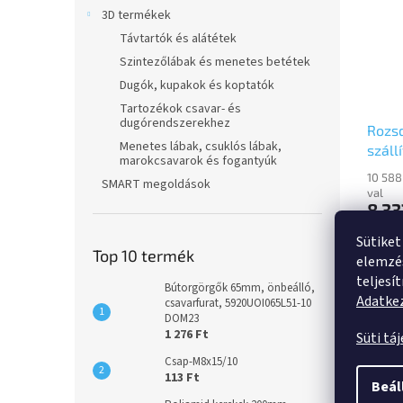
3D termékek
Távtartók és alátétek
Szintezőlábak és menetes betétek
Dugók, kupakok és koptatók
Tartozékok csavar- és
dugórendszerekhez
Rozs
Menetes lábak, csuklós lábak,
száll
marokcsavarok és fogantyúk
80m
10 588
SMART megoldások
önbeá
val
8 33
8470
Sütiket
Önbeál
Top 10 termék
elemzés
Rozsd
teljesí
golyós
Bútorgörgők 65mm, önbeálló,
Adatkez
nyakba
csavarfurat, 5920UOI065L51-10
DOM23
talple
1 276 Ft
Süti tá
kerék,
Csap-M8x15/10
Leírá
113 Ft
Beál