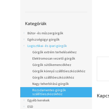
l
Kategóriák
Kategóriák
átugrása
Bútor- és műszergörgők
Egészségügyi görgők
Logisztikai- és ipari görgők
Görgők extrém terhelésekhez
Elektromosan vezető görgők
Görgők sütőkemencékhez
Görgők könnyű szállítóeszközökhöz
Görgők szállítóeszközökhöz
Nagy teherbírású görgők
Rozsdamentes görgők
szállítóeszközökhöz
Kapc
Egyéb kerekek
ESD