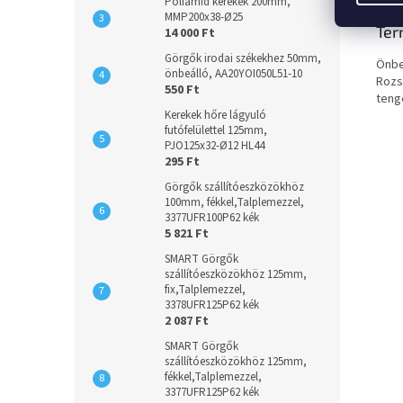
Poliamid kerekek 200mm,
MMP200x38-Ø25
Ter
14 000 Ft
Görgők irodai székekhez 50mm,
Önbe
önbeálló, AA20YOI050L51-10
Rozs
550 Ft
teng
Kerekek hőre lágyuló
futófelülettel 125mm,
PJO125x32-Ø12 HL44
295 Ft
Görgők szállítóeszközökhöz
100mm, fékkel,Talplemezzel,
3377UFR100P62 kék
5 821 Ft
SMART Görgők
szállítóeszközökhöz 125mm,
fix,Talplemezzel,
3378UFR125P62 kék
2 087 Ft
SMART Görgők
szállítóeszközökhöz 125mm,
fékkel,Talplemezzel,
3377UFR125P62 kék