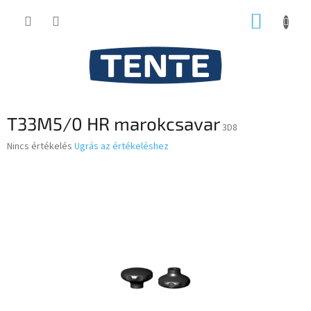
Ugrás
KOSÁR
a
fő
tartalomhoz
T33M5/0 HR marokcsavar
3D8
A
Nincs értékelés
Ugrás az értékeléshez
termék
átlagos
értékelése
5-
ből
0,0
csillag.