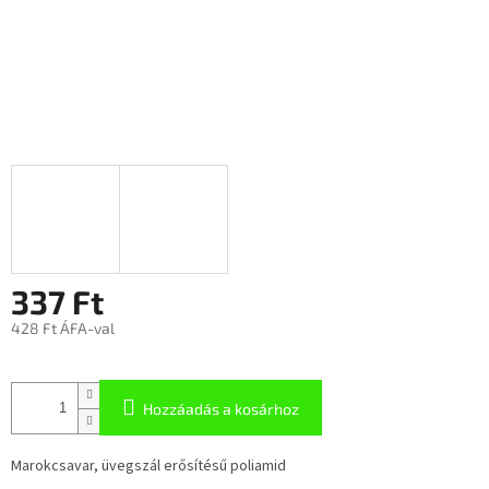
337 Ft
428 Ft ÁFA-val
Hozzáadás a kosárhoz
Marokcsavar, üvegszál erősítésű poliamid