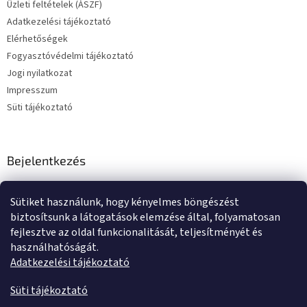
Üzleti feltételek (ÁSZF)
Adatkezelési tájékoztató
Elérhetőségek
Fogyasztóvédelmi tájékoztató
Jogi nyilatkozat
Impresszum
Süti tájékoztató
Bejelentkezés
E-mail
Sütiket használunk, hogy kényelmes böngészést
Jelszó
biztosítsunk a látogatások elemzése által, folyamatosan
fejlesztve az oldal funkcionalitását, teljesítményét és
használhatóságát.
BEJELENTKEZÉS
Adatkezelési tájékoztató
Új regisztráció
Elfelejtett jelszó
Süti tájékoztató