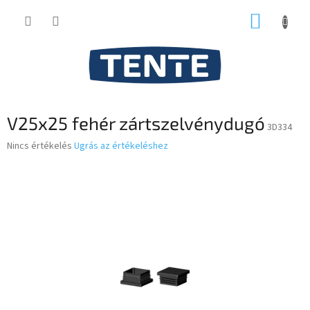
Ugrás
KOSÁR
a
fő
tartalomhoz
V25x25 fehér zártszelvénydugó
3D334
A
Nincs értékelés
Ugrás az értékeléshez
termék
átlagos
értékelése
5-
ből
0,0
csillag.