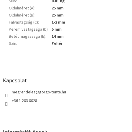
Súly
:
0.01 kg
Oldalméret (A)
:
25 mm
Oldalméret (B)
:
25 mm
Falvastagság (C)
:
1-2 mm
Perem vastagsága (D)
:
5 mm
Betét magassága (E)
:
14 mm
Szín
:
Fehér
L
á
b
l
Kapcsolat
é
megrendeles
@
gorgo-tente.hu
c
+36 1 203 0028
Információk önnek