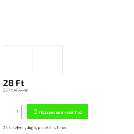
28 Ft
36 Ft ÁFA-val
Hozzáadás a kosárhoz
Zártszelvénydugó, polietilén, fehér