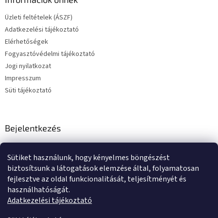
Üzleti feltételek (ÁSZF)
Adatkezelési tájékoztató
Elérhetőségek
Fogyasztóvédelmi tájékoztató
Jogi nyilatkozat
Impresszum
Süti tájékoztató
Bejelentkezés
E-mail
Sütiket használunk, hogy kényelmes böngészést
Jelszó
biztosítsunk a látogatások elemzése által, folyamatosan
fejlesztve az oldal funkcionalitását, teljesítményét és
használhatóságát.
BEJELENTKEZÉS
Adatkezelési tájékoztató
Új regisztráció
Elfelejtett jelszó