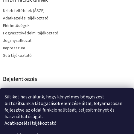
Üzleti feltételek (ÁSZF)
Adatkezelési tájékoztató
Elérhetőségek
Fogyasztóvédelmi tájékoztató
Jogi nyilatkozat
Impresszum
Süti tájékoztató
Bejelentkezés
E-mail
Sütiket használunk, hogy kényelmes böngészést
Jelszó
biztosítsunk a látogatások elemzése által, folyamatosan
fejlesztve az oldal funkcionalitását, teljesítményét és
használhatóságát.
BEJELENTKEZÉS
Adatkezelési tájékoztató
Új regisztráció
Elfelejtett jelszó