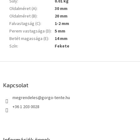
Súly
:
0.01 kg
Oldalméret (A)
:
30 mm
Oldalméret (B)
:
20 mm
Falvastagság (C)
:
1-2 mm
Perem vastagsága (D)
:
5 mm
Betét magassága (E)
:
14 mm
Szín
:
Fekete
L
á
b
l
Kapcsolat
é
megrendeles
@
gorgo-tente.hu
c
+36 1 203 0028
Információk önnek