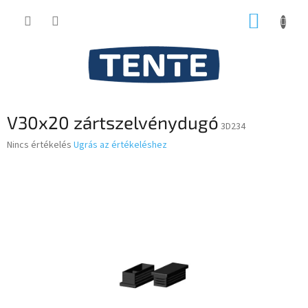
Ugrás
KOSÁR
a
fő
tartalomhoz
V30x20 zártszelvénydugó
3D234
A
Nincs értékelés
Ugrás az értékeléshez
termék
átlagos
értékelése
5-
ből
0,0
csillag.