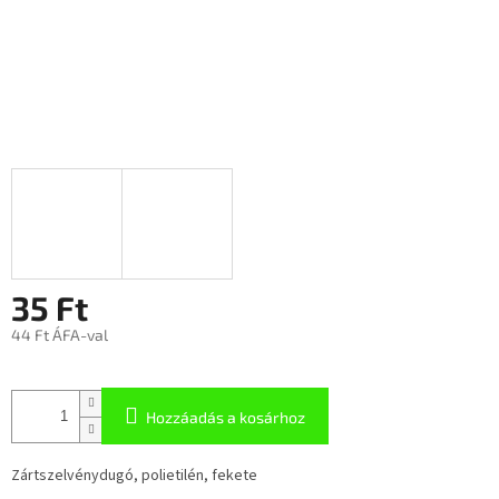
35 Ft
44 Ft ÁFA-val
Hozzáadás a kosárhoz
Zártszelvénydugó, polietilén, fekete