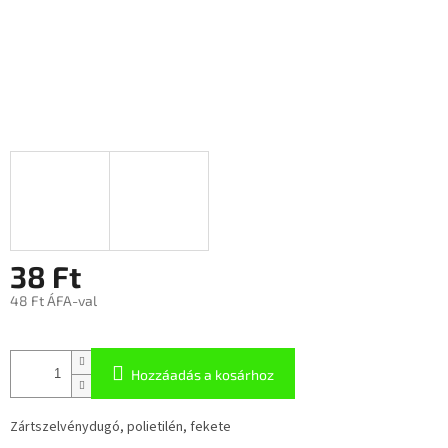
38 Ft
48 Ft ÁFA-val
Hozzáadás a kosárhoz
Zártszelvénydugó, polietilén, fekete