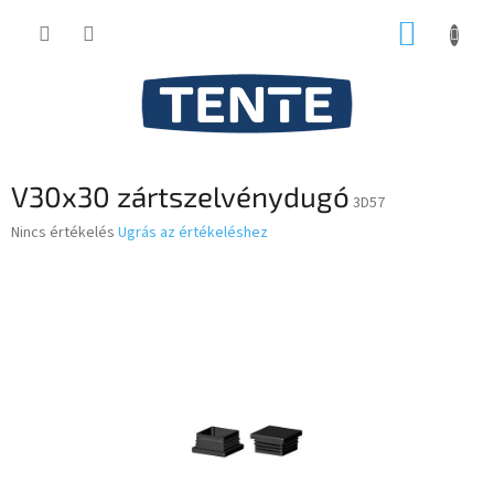
Ugrás
KOSÁR
a
fő
tartalomhoz
V30x30 zártszelvénydugó
3D57
A
Nincs értékelés
Ugrás az értékeléshez
termék
átlagos
értékelése
5-
ből
0,0
csillag.