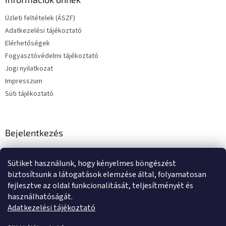
Üzleti feltételek (ÁSZF)
Adatkezelési tájékoztató
Elérhetőségek
Fogyasztóvédelmi tájékoztató
Jogi nyilatkozat
Impresszum
Süti tájékoztató
Bejelentkezés
E-mail
Sütiket használunk, hogy kényelmes böngészést
Jelszó
biztosítsunk a látogatások elemzése által, folyamatosan
fejlesztve az oldal funkcionalitását, teljesítményét és
használhatóságát.
BEJELENTKEZÉS
Adatkezelési tájékoztató
Új regisztráció
Elfelejtett jelszó