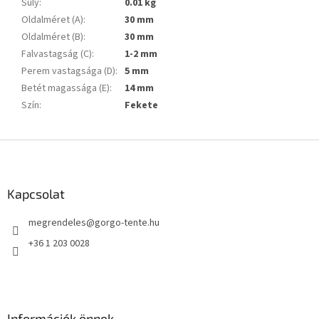
Súly
:
0.01 kg
Oldalméret (A)
:
30 mm
Oldalméret (B)
:
30 mm
Falvastagság (C)
:
1-2 mm
Perem vastagsága (D)
:
5 mm
Betét magassága (E)
:
14 mm
Szín
:
Fekete
L
á
b
l
Kapcsolat
é
megrendeles
@
gorgo-tente.hu
c
+36 1 203 0028
Információk önnek