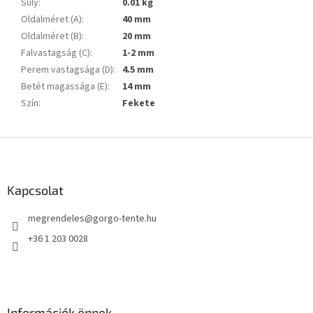
Súly
:
0.01 kg
Oldalméret (A)
:
40 mm
Oldalméret (B)
:
20 mm
Falvastagság (C)
:
1-2 mm
Perem vastagsága (D)
:
4.5 mm
Betét magassága (E)
:
14 mm
Szín
:
Fekete
L
á
b
l
Kapcsolat
é
megrendeles
@
gorgo-tente.hu
c
+36 1 203 0028
Információk önnek