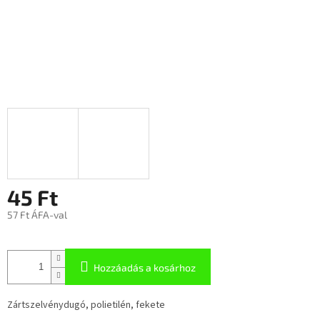
45 Ft
57 Ft ÁFA-val
Hozzáadás a kosárhoz
Zártszelvénydugó, polietilén, fekete