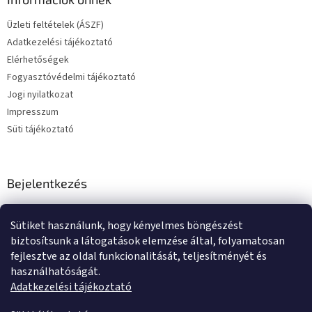
Üzleti feltételek (ÁSZF)
Adatkezelési tájékoztató
Elérhetőségek
Fogyasztóvédelmi tájékoztató
Jogi nyilatkozat
Impresszum
Süti tájékoztató
Bejelentkezés
E-mail
Sütiket használunk, hogy kényelmes böngészést
Jelszó
biztosítsunk a látogatások elemzése által, folyamatosan
fejlesztve az oldal funkcionalitását, teljesítményét és
használhatóságát.
BEJELENTKEZÉS
Adatkezelési tájékoztató
Új regisztráció
Elfelejtett jelszó