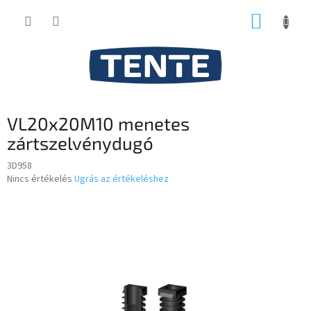
Ugrás
KOSÁR
a
fő
tartalomhoz
VL20x20M10 menetes
zártszelvénydugó
3D958
A
Nincs értékelés
Ugrás az értékeléshez
termék
átlagos
értékelése
5-
ből
0,0
csillag.