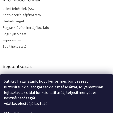
Üzleti feltételek (ÁSZF)
Adatkezelési tájékoztató
Elérhetőségek
Fogyasztóvédelmi tájékoztató
Jogi nyilatkozat
Impresszum
Süti tájékoztató
Bejelentkezés
E-mail
Sütiket használunk, hogy kényelmes böngészést
Jelszó
biztosítsunk a látogatások elemzése által, folyamatosan
fejlesztve az oldal funkcionalitását, teljesítményét és
használhatóságát.
BEJELENTKEZÉS
Adatkezelési tájékoztató
Új regisztráció
Elfelejtett jelszó