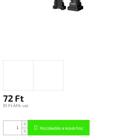
72 Ft
91 Ft ÁFA-val
Hozzáadás a kosárhoz