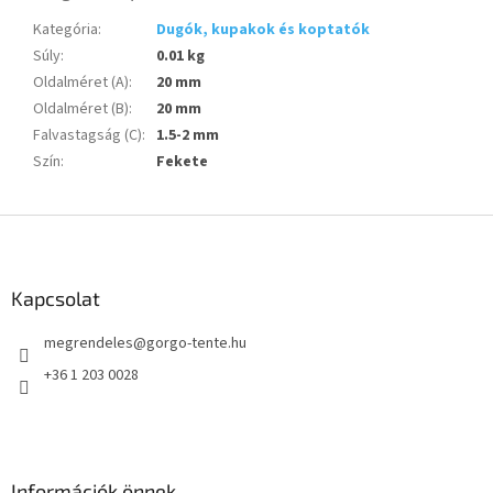
Kategória
:
Dugók, kupakok és koptatók
Súly
:
0.01 kg
Oldalméret (A)
:
20 mm
Oldalméret (B)
:
20 mm
Falvastagság (C)
:
1.5-2 mm
Szín
:
Fekete
L
á
b
l
Kapcsolat
é
megrendeles
@
gorgo-tente.hu
c
+36 1 203 0028
Információk önnek