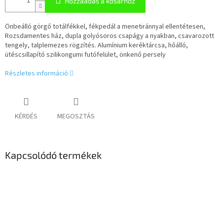
Hozzáadás a kosárhoz
Önbeálló görgő totálfékkel, fékpedál a menetiránnyal ellentétesen,
Rozsdamentes ház, dupla golyósoros csapágy a nyakban, csavarozott
tengely, talplemezes rögzítés. Alumínium keréktárcsa, hőálló,
ütéscsillapító szilikongumi futófelület, önkenő persely
Részletes információ
KÉRDÉS
MEGOSZTÁS
Kapcsolódó termékek