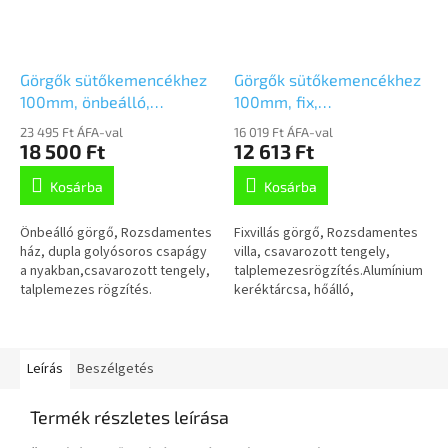
Görgők sütőkemencékhez
Görgők sütőkemencékhez
100mm, önbeálló,
100mm, fix,
rozsdamentes,Talplemezzel,
rozsdamentes,Talplemezzel,
23 495 Ft ÁFA-val
16 019 Ft ÁFA-val
8470IDG100P62
8478IDG100P62
18 500 Ft
12 613 Ft
Kosárba
Kosárba
Önbeálló görgő, Rozsdamentes
Fixvillás görgő, Rozsdamentes
ház, dupla golyósoros csapágy
villa, csavarozott tengely,
a nyakban,csavarozott tengely,
talplemezesrögzítés.Alumínium
talplemezes rögzítés.
keréktárcsa, hőálló,
Alumínium keréktárcsa,
ütéscsillapító szilikongumi
hőálló,ütéscsillapító
futófelület,önkenő persely
szilikongumi...
Leírás
Beszélgetés
Termék részletes leírása