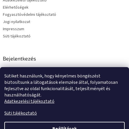
Adatkezelési tájékoztató
Elérhetőségek
Fogyasztóvédelmi tájékoztató
Jogi nyilatkozat
Impresszum
Süti tájékoztató
Bejelentkezés
E-mail
Sütiket használunk, hogy kényelmes böngészést
Jelszó
biztosítsunk a látogatások elemzése által, folyamatosan
fejlesztve az oldal funkcionalitását, teljesítményét és
használhatóságát.
BEJELENTKEZÉS
Adatkezelési tájékoztató
Új regisztráció
Elfelejtett jelszó
Süti tájékoztató
Beállítások