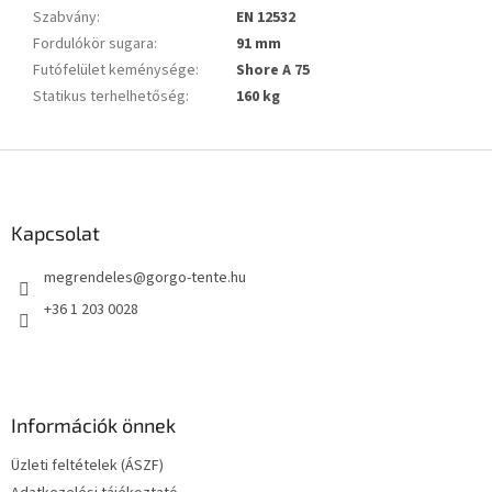
Szabvány
:
EN 12532
Fordulókör sugara
:
91 mm
Futófelület keménysége
:
Shore A 75
Statikus terhelhetőség
:
160 kg
L
á
b
l
Kapcsolat
é
megrendeles
@
gorgo-tente.hu
c
+36 1 203 0028
Információk önnek
Üzleti feltételek (ÁSZF)