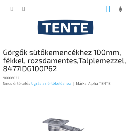
Ugrás
KOSÁR
a
fő
tartalomhoz
Görgők sütőkemencékhez 100mm,
fékkel, rozsdamentes,Talplemezzel,
8477IDG100P62
90006022
A
Nincs értékelés
Ugrás az értékeléshez
Márka:
Alpha TENTE
termék
átlagos
értékelése
5-
ből
0,0
csillag.