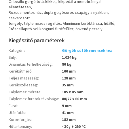
Önbeálló görgő totálfékkel, fékpedál a menetiránnyal
ellentétesen,
Rozsdamentes ház, dupla golyósoros csapágy a nyakban,
csavarozott
tengely, talplemezes rögzítés. Alumínium keréktárcsa, hőálló,
ütéscsillapító szilikongumi futófelület, önkenő persely
Kiegészítő paraméterek
Kategória
:
Görgők sütőkemencékhez
Súly
:
1.024 kg
Dinamikus terhelhetőség
:
80 kg
Kerékátmérő
:
100 mm
Teljes magasság
:
128 mm
Kerékszélesség
:
35 mm
Talplemez mérete
:
105 x 85 mm
Talplemez furatok távolsága
:
80/77 x 60 mm
Furat
:
9 mm
Utánfutás
:
41 mm
Körbeforgás
:
182 mm
Hőtartomány
:
- 30 / + 250 °C