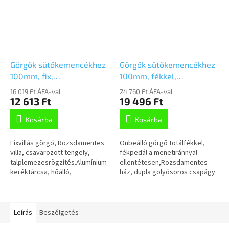
Görgők sütőkemencékhez
Görgők sütőkemencékhez
100mm, fix,
100mm, fékkel,
rozsdamentes,Talplemezzel,
rozsdamentes,Talplemezzel,
16 019 Ft ÁFA-val
24 760 Ft ÁFA-val
8478IDG100P62
8477IDG100P62
12 613 Ft
19 496 Ft
Kosárba
Kosárba
Fixvillás görgő, Rozsdamentes
Önbeálló görgő totálfékkel,
villa, csavarozott tengely,
fékpedál a menetiránnyal
talplemezesrögzítés.Alumínium
ellentétesen,Rozsdamentes
keréktárcsa, hőálló,
ház, dupla golyósoros csapágy
ütéscsillapító szilikongumi
a nyakban, csavarozotttengely,
futófelület,önkenő persely
talplemezes rögzítés.
Alumínium...
Leírás
Beszélgetés