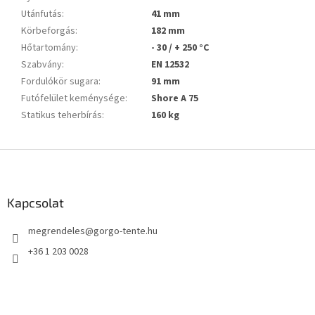
Utánfutás
:
41 mm
Körbeforgás
:
182 mm
Hőtartomány
:
- 30 / + 250 °C
Szabvány
:
EN 12532
Fordulókör sugara
:
91 mm
Futófelület keménysége
:
Shore A 75
Statikus teherbírás
:
160 kg
L
á
b
l
Kapcsolat
é
megrendeles
@
gorgo-tente.hu
c
+36 1 203 0028