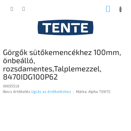
Ugrás
KOSÁR
a
fő
tartalomhoz
Görgők sütőkemencékhez 100mm,
önbeálló,
rozsdamentes,Talplemezzel,
8470IDG100P62
00035518
A
Nincs értékelés
Ugrás az értékeléshez
Márka:
Alpha TENTE
termék
átlagos
értékelése
5-
ből
0,0
csillag.