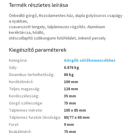
Termék részletes leírása
Önbeálló görgő, Rozsdamentes ház, dupla golyósoros csapágy
a nyakban,
csavarozott tengely, talplemezes rögzítés. Alumínium
keréktárcsa, hőálló,
ütéscsillapító szilikongumi futófelület, önkenő persely
Kiegészítő paraméterek
Kategória
:
Görgők sütőkemencékhez
Súly
:
0.876 kg
Dinamikus terhelhetőség
:
80 kg
Kerékátmérő
:
100 mm
Teljes magasság
:
128 mm
Kerékszélesség
:
35 mm
Görgő szélessége
:
75 mm
Talplemez mérete
:
105 x 85 mm
Talplemez furatok távolsága
:
80/77 x 60 mm
Furat
:
9 mm
Nyakátmérő
:
75 mm