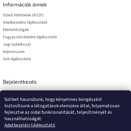
Információk önnek
Üzleti feltételek (ÁSZF)
Adatkezelési tájékoztató
Elérhetőségek
Fogyasztóvédelmi tájékoztató
Jogi nyilatkozat
Impresszum
Süti tájékoztató
Bejelentkezés
E-mail
Sütiket használunk, hogy kényelmes böngészést
Jelszó
biztosítsunk a látogatások elemzése által, folyamatosan
fejlesztve az oldal funkcionalitását, teljesítményét és
használhatóságát.
BEJELENTKEZÉS
Adatkezelési tájékoztató
Új regisztráció
Elfelejtett jelszó