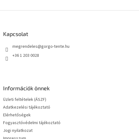
L
á
b
l
Kapcsolat
é
megrendeles
@
gorgo-tente.hu
c
+36 1 203 0028
Információk önnek
Üzleti feltételek (ÁSZF)
Adatkezelési tájékoztató
Elérhetőségek
Fogyasztóvédelmi tájékoztató
Jogi nyilatkozat
Impresszum