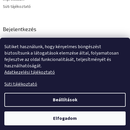
Süti tájékoztató
Bejelentkezés
E-mail
Sütiket használunk, hogy kényelmes böngészést
Jelszó
biztosítsunk a látogatások elemzése által, folyamatosan
fejlesztve az oldal funkcionalitását, teljesítményét és
használhatóságát.
BEJELENTKEZÉS
Adatkezelési tájékoztató
Új regisztráció
Elfelejtett jelszó
Süti tájékoztató
Beállítások
Shoptet készítette
Elfogadom
Copyright 2026
Tente kerekek és görgők
. Minden jog fenntartva.