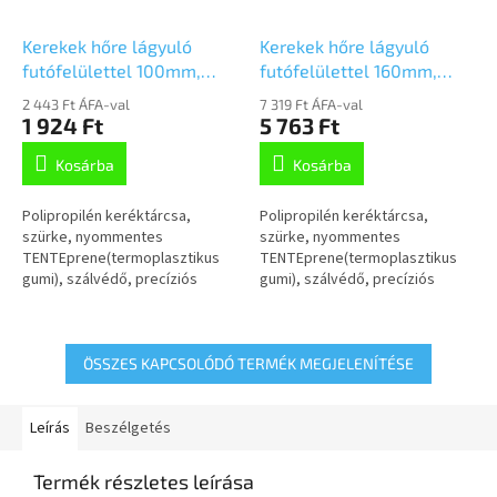
Kerekek hőre lágyuló
Kerekek hőre lágyuló
futófelülettel 100mm,
futófelülettel 160mm,
PJP100x35-8,3 NL45
PJP160x45-Ø12,2 HL60
2 443 Ft ÁFA-val
7 319 Ft ÁFA-val
szürke supratech
1 924 Ft
5 763 Ft
Kosárba
Kosárba
Polipropilén keréktárcsa,
Polipropilén keréktárcsa,
szürke, nyommentes
szürke, nyommentes
TENTEprene(termoplasztikus
TENTEprene(termoplasztikus
gumi), szálvédő, precíziós
gumi), szálvédő, precíziós
golyóscsapágy
golyóscsapágy
ÖSSZES KAPCSOLÓDÓ TERMÉK MEGJELENÍTÉSE
Leírás
Beszélgetés
Termék részletes leírása