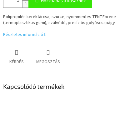
Hozzáadás a kosárhoz
Polipropilén keréktárcsa, szürke, nyommentes TENTEprene
(termoplasztikus gumi), szálvédő, precíziós golyóscsapágy
Részletes információ
KÉRDÉS
MEGOSZTÁS
Kapcsolódó termékek