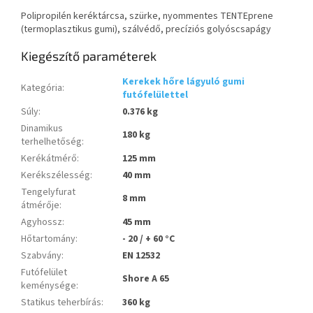
Polipropilén keréktárcsa, szürke, nyommentes TENTEprene
(termoplasztikus gumi), szálvédő, precíziós golyóscsapágy
Kiegészítő paraméterek
Kerekek hőre lágyuló gumi
Kategória
:
futófelülettel
Súly
:
0.376 kg
Dinamikus
180 kg
terhelhetőség
:
Kerékátmérő
:
125 mm
Kerékszélesség
:
40 mm
Tengelyfurat
8 mm
átmérője
:
Agyhossz
:
45 mm
Hőtartomány
:
- 20 / + 60 °C
Szabvány
:
EN 12532
Futófelület
Shore A 65
keménysége
:
Statikus teherbírás
:
360 kg