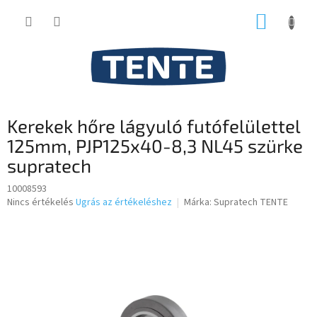
Ugrás
KOSÁR
a
fő
tartalomhoz
Kerekek hőre lágyuló futófelülettel
125mm, PJP125x40-8,3 NL45 szürke
supratech
10008593
A
Nincs értékelés
Ugrás az értékeléshez
Márka:
Supratech TENTE
termék
átlagos
értékelése
5-
ből
0,0
csillag.