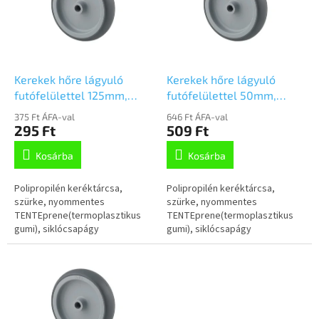
m
k
é
r
k
e
e
n
k
d
l
e
Kerekek hőre lágyuló
Kerekek hőre lágyuló
i
z
futófelülettel 125mm,
futófelülettel 50mm,
s
é
PJO125x32-Ø12 HL44
PJI050x19-6,1 NL21,5
375 Ft ÁFA-val
646 Ft ÁFA-val
t
s
295 Ft
509 Ft
á
e
Kosárba
Kosárba
j
a
Polipropilén keréktárcsa,
Polipropilén keréktárcsa,
szürke, nyommentes
szürke, nyommentes
TENTEprene(termoplasztikus
TENTEprene(termoplasztikus
gumi), siklócsapágy
gumi), siklócsapágy