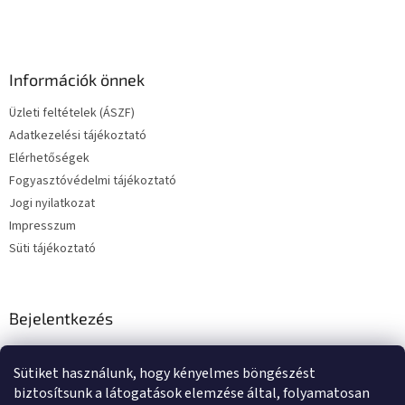
t
á
s
e
Információk önnek
l
e
Üzleti feltételek (ÁSZF)
m
e
Adatkezelési tájékoztató
i
Elérhetőségek
Fogyasztóvédelmi tájékoztató
Jogi nyilatkozat
Impresszum
Süti tájékoztató
Bejelentkezés
E-mail
Sütiket használunk, hogy kényelmes böngészést
Jelszó
biztosítsunk a látogatások elemzése által, folyamatosan