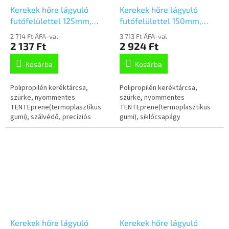
Kerekek hőre lágyuló
Kerekek hőre lágyuló
futófelülettel 125mm,
futófelülettel 150mm,
PJP125x40-8,3 NL45
PJO150x32-Ø12
2 714 Ft ÁFA-val
3 713 Ft ÁFA-val
szürke supratech
2 137 Ft
2 924 Ft
Kosárba
Kosárba
Polipropilén keréktárcsa,
Polipropilén keréktárcsa,
szürke, nyommentes
szürke, nyommentes
TENTEprene(termoplasztikus
TENTEprene(termoplasztikus
gumi), szálvédő, precíziós
gumi), siklócsapágy
golyóscsapágy
Kerekek hőre lágyuló
Kerekek hőre lágyuló