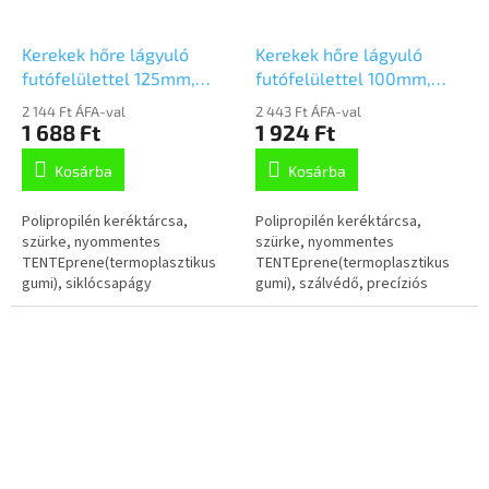
Kerekek hőre lágyuló
Kerekek hőre lágyuló
futófelülettel 125mm,
futófelülettel 100mm,
PJO125x32-Ø12
PJP100x35-8,3 NL45
2 144 Ft ÁFA-val
2 443 Ft ÁFA-val
szürke supratech
1 688 Ft
1 924 Ft
Kosárba
Kosárba
Polipropilén keréktárcsa,
Polipropilén keréktárcsa,
szürke, nyommentes
szürke, nyommentes
TENTEprene(termoplasztikus
TENTEprene(termoplasztikus
gumi), siklócsapágy
gumi), szálvédő, precíziós
golyóscsapágy