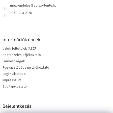
é
megrendeles
@
gorgo-tente.hu
c
+36 1 203 0028
Információk önnek
Üzleti feltételek (ÁSZF)
Adatkezelési tájékoztató
Elérhetőségek
Fogyasztóvédelmi tájékoztató
Jogi nyilatkozat
Impresszum
Süti tájékoztató
Bejelentkezés