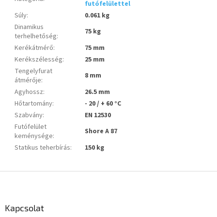
futófelülettel
Súly
:
0.061 kg
Dinamikus
75 kg
terhelhetőség
:
Kerékátmérő
:
75 mm
Kerékszélesség
:
25 mm
Tengelyfurat
8 mm
átmérője
:
Agyhossz
:
26.5 mm
Hőtartomány
:
- 20 / + 60 °C
Szabvány
:
EN 12530
Futófelület
Shore A 87
keménysége
:
Statikus teherbírás
:
150 kg
L
á
b
l
Kapcsolat