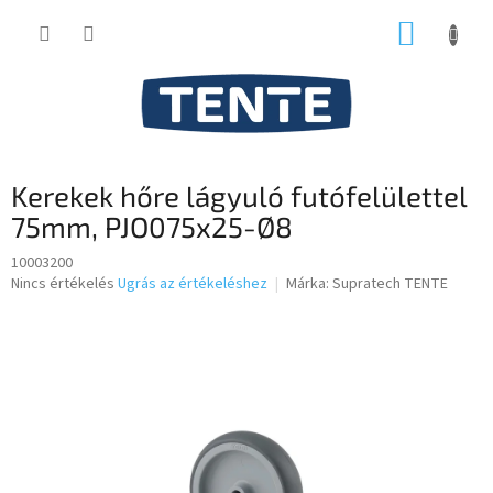
Ugrás
KOSÁR
a
fő
tartalomhoz
Kerekek hőre lágyuló futófelülettel
75mm, PJO075x25-Ø8
10003200
A
Nincs értékelés
Ugrás az értékeléshez
Márka:
Supratech TENTE
termék
átlagos
értékelése
5-
ből
0,0
csillag.