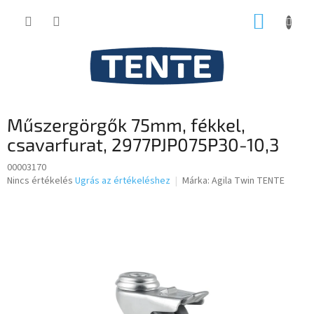
Ugrás
KOSÁR
a
fő
tartalomhoz
Műszergörgők 75mm, fékkel,
csavarfurat, 2977PJP075P30-10,3
00003170
A
Nincs értékelés
Ugrás az értékeléshez
Márka:
Agila Twin TENTE
termék
átlagos
értékelése
5-
ből
0,0
csillag.