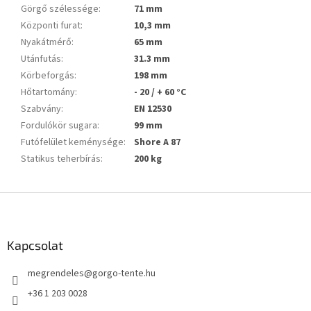
Görgő szélessége
:
71 mm
Központi furat
:
10,3 mm
Nyakátmérő
:
65 mm
Utánfutás
:
31.3 mm
Körbeforgás
:
198 mm
Hőtartomány
:
- 20 / + 60 °C
Szabvány
:
EN 12530
Fordulókör sugara
:
99 mm
Futófelület keménysége
:
Shore A 87
Statikus teherbírás
:
200 kg
L
á
b
l
Kapcsolat
é
megrendeles
@
gorgo-tente.hu
c
+36 1 203 0028