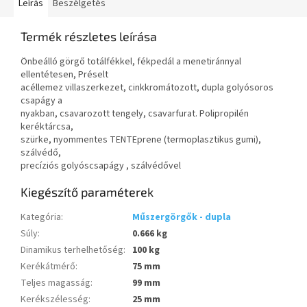
Leírás
Beszélgetés
Termék részletes leírása
Önbeálló görgő totálfékkel, fékpedál a menetiránnyal
ellentétesen, Préselt
acéllemez villaszerkezet, cinkkromátozott, dupla golyósoros
csapágy a
nyakban, csavarozott tengely, csavarfurat. Polipropilén
keréktárcsa,
szürke, nyommentes TENTEprene (termoplasztikus gumi),
szálvédő,
precíziós golyóscsapágy , szálvédővel
Kiegészítő paraméterek
Kategória
:
Műszergörgők - dupla
Súly
:
0.666 kg
Dinamikus terhelhetőség
:
100 kg
Kerékátmérő
:
75 mm
Teljes magasság
:
99 mm
Kerékszélesség
:
25 mm