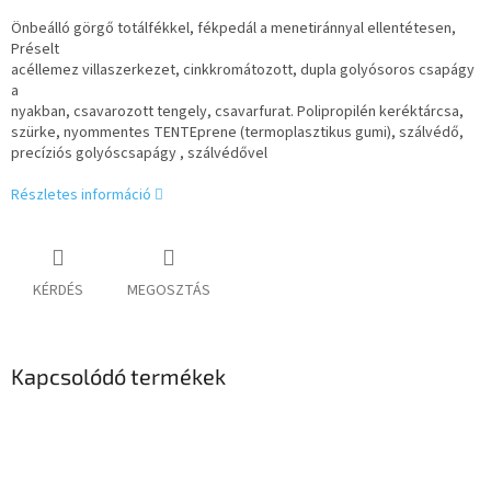
Önbeálló görgő totálfékkel, fékpedál a menetiránnyal ellentétesen,
Préselt
acéllemez villaszerkezet, cinkkromátozott, dupla golyósoros csapágy
a
nyakban, csavarozott tengely, csavarfurat. Polipropilén keréktárcsa,
szürke, nyommentes TENTEprene (termoplasztikus gumi), szálvédő,
precíziós golyóscsapágy , szálvédővel
Részletes információ
KÉRDÉS
MEGOSZTÁS
Kapcsolódó termékek