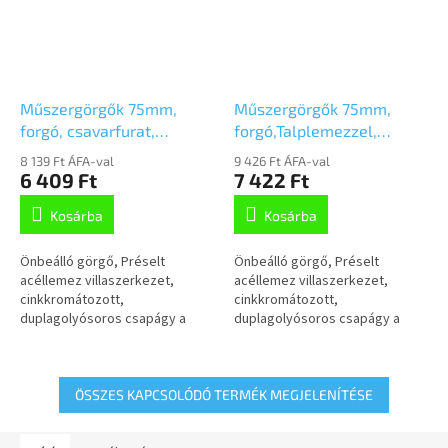
Műszergörgők 75mm,
Műszergörgők 75mm,
forgó, csavarfurat,
forgó,Talplemezzel,
2970PJP075P30-10,3
2970PJP075P50
8 139 Ft ÁFA-val
9 426 Ft ÁFA-val
6 409 Ft
7 422 Ft
Kosárba
Kosárba
Önbeálló görgő, Préselt
Önbeálló görgő, Préselt
acéllemez villaszerkezet,
acéllemez villaszerkezet,
cinkkromátozott,
cinkkromátozott,
duplagolyósoros csapágy a
duplagolyósoros csapágy a
nyakban, csavarozott tengely,
nyakban, csavarozott tengely,
csavarfurat.Polipropilén
talplemezes
keréktárcsa, szürke,...
rögzítés.Polipropilén
keréktárcsa, szürke,...
ÖSSZES KAPCSOLÓDÓ TERMÉK MEGJELENÍTÉSE