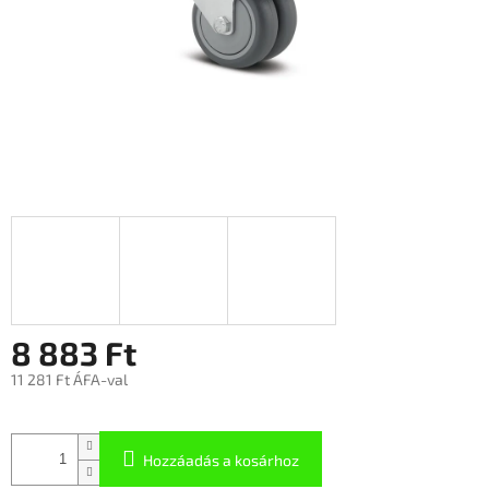
8 883 Ft
11 281 Ft ÁFA-val
Hozzáadás a kosárhoz