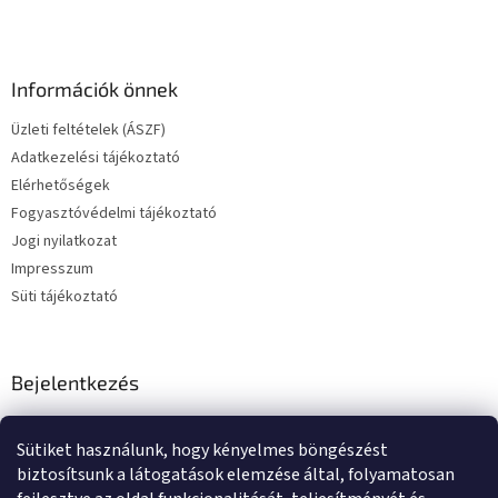
Információk önnek
Üzleti feltételek (ÁSZF)
Adatkezelési tájékoztató
Elérhetőségek
Fogyasztóvédelmi tájékoztató
Jogi nyilatkozat
Impresszum
Süti tájékoztató
Bejelentkezés
E-mail
Sütiket használunk, hogy kényelmes böngészést
Jelszó
biztosítsunk a látogatások elemzése által, folyamatosan