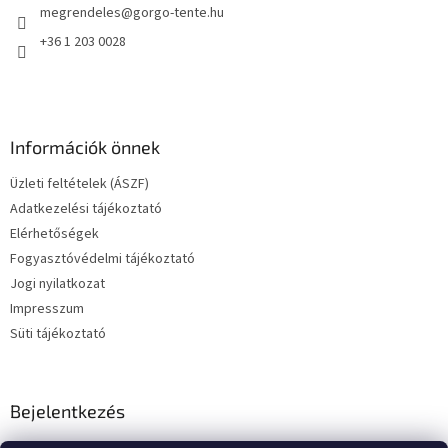
megrendeles
@
gorgo-tente.hu
c
+36 1 203 0028
Információk önnek
Üzleti feltételek (ÁSZF)
Adatkezelési tájékoztató
Elérhetőségek
Fogyasztóvédelmi tájékoztató
Jogi nyilatkozat
Impresszum
Süti tájékoztató
Bejelentkezés
E-mail