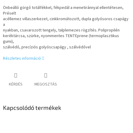
Önbeálló görgő totálfékkel, fékpedál a menetiránnyal ellentétesen,
Préselt
acéllemez villaszerkezet, cinkkromátozott, dupla golyósoros csapágy
a
nyakban, csavarozott tengely, talplemezes rögzítés. Polipropilén
keréktárcsa, szürke, nyommentes TENTEprene (termoplasztikus
gumi),
szálvédő, precíziós golyóscsapágy , szálvédővel
Részletes információ
KÉRDÉS
MEGOSZTÁS
Kapcsolódó termékek