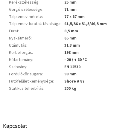
Kerékszélesség
:
25 mm
Görgő szélessége
:
71 mm
Talplemez mérete
:
77 x 67 mm
Talplemez furatok távolsága
:
61,5/56 x 51,5/46,5 mm
Furat
:
8,5 mm
Nyakátmérő
:
65 mm
Utánfutás
:
31.3 mm
Körbeforgás
:
198 mm
Hőtartomány
:
- 20 / + 60 °C
Szabvány
:
EN 12530
Fordulókör sugara
:
99 mm
Futófelület keménysége
:
Shore A 87
Statikus teherbírás
:
200 kg
L
á
b
l
Kapcsolat
é