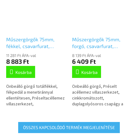
Műszergörgők 75mm,
Műszergörgők 75mm,
fékkel, csavarfurat,
forgó, csavarfurat,
2977PJP075P30-10,3
2970PJP075P30-10,3
11 281 Ft ÁFA-val
8 139 Ft ÁFA-val
8 883 Ft
6 409 Ft
Kosárba
Kosárba
Önbeálló görgő totálfékkel,
Önbeálló görgő, Préselt
fékpedál a menetiránnyal
acéllemez villaszerkezet,
ellentétesen, Préseltacéllemez
cinkkromátozott,
villaszerkezet,
duplagolyósoros csapágy a
cinkkromátozott, dupla
nyakban, csavarozott tengely,
golyósoros csapágy anyakban,
csavarfurat.Polipropilén
csavarozott tengely,...
keréktárcsa, szürke,...
ÖSSZES KAPCSOLÓDÓ TERMÉK MEGJELENÍTÉSE