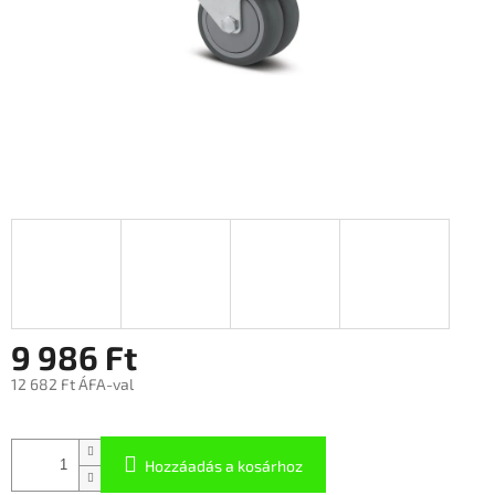
9 986 Ft
12 682 Ft ÁFA-val
Hozzáadás a kosárhoz