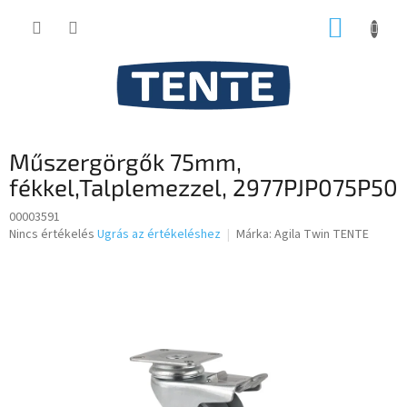
Ugrás
KOSÁR
a
fő
tartalomhoz
Műszergörgők 75mm,
fékkel,Talplemezzel, 2977PJP075P50
00003591
A
Nincs értékelés
Ugrás az értékeléshez
Márka:
Agila Twin TENTE
termék
átlagos
értékelése
5-
ből
0,0
csillag.