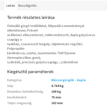
Leírás
Beszélgetés
Termék részletes leírása
Önbeálló görgő totálfékkel, fékpedál a menetiránnyal
ellentétesen, Préselt
acéllemez villaszerkezet, cinkkromátozott, dupla golyósoros
csapágy a
nyakban, csavarozott tengely, talplemezes rögzítés.
Polipropilén
keréktárcsa, szürke, nyommentes TENTEprene
(termoplasztikus gumi),
szálvédő, precíziós golyóscsapágy , szálvédővel
Kiegészítő paraméterek
Kategória
:
Műszergörgők - dupla
Súly
:
0.764 kg
Dinamikus terhelhetőség
:
100 kg
Kerékátmérő
:
75 mm
Teljes magasság
:
102 mm