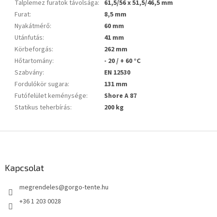
Talplemez furatok távolsága
:
61,5/56 x 51,5/46,5 mm
Furat
:
8,5 mm
Nyakátmérő
:
60 mm
Utánfutás
:
41 mm
Körbeforgás
:
262 mm
Hőtartomány
:
- 20 / + 60 °C
Szabvány
:
EN 12530
Fordulókör sugara
:
131 mm
Futófelület keménysége
:
Shore A 87
Statikus teherbírás
:
200 kg
L
á
b
l
Kapcsolat
é
megrendeles
@
gorgo-tente.hu
c
+36 1 203 0028