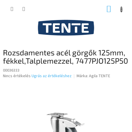
Ugrás
KOSÁR
a
fő
tartalomhoz
Rozsdamentes acél görgők 125mm,
fékkel,Talplemezzel, 7477PJO125P50
00036333
A
Nincs értékelés
Ugrás az értékeléshez
Márka:
Agila TENTE
termék
átlagos
értékelése
5-
ből
0,0
csillag.