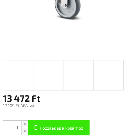
13 472 Ft
17 109 Ft ÁFA-val
Hozzáadás a kosárhoz