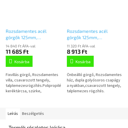
Rozsdamentes acél
Rozsdamentes acél
görgők 125mm,
görgők 125mm,
fix,Talplemezzel,
önbeálló,Talplemezzel,
14 840 Ft ÁFA-val
11 320 Ft ÁFA-val
7478PJO125P50
7470PJO125P50
11 685 Ft
8 913 Ft
Kosárba
Kosárba
Fixvillás görgő, Rozsdamentes
Önbeálló görgő, Rozsdamentes
villa, csavarozott tengely,
ház, dupla golyósoros csapágy
talplemezesrögzítés.Polipropilén
a nyakban,csavarozott tengely,
keréktárcsa, szürke,
talplemezes rögzítés.
nyommentes
Polipropilén
TENTEprene(termoplasztikus
keréktárcsa,szürke,
gumi), siklócsapágy
nyommentes TENTEprene...
Leírás
Beszélgetés
Termék részletes leírása