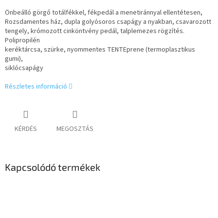
Önbeálló görgő totálfékkel, fékpedál a menetiránnyal ellentétesen,
Rozsdamentes ház, dupla golyósoros csapágy a nyakban, csavarozott
tengely, krómozott cinköntvény pedál, talplemezes rögzítés.
Polipropilén
keréktárcsa, szürke, nyommentes TENTEprene (termoplasztikus
gumi),
siklócsapágy
Részletes információ
KÉRDÉS
MEGOSZTÁS
Kapcsolódó termékek