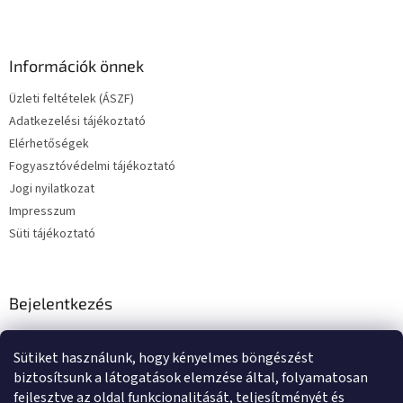
Információk önnek
Üzleti feltételek (ÁSZF)
Adatkezelési tájékoztató
Elérhetőségek
Fogyasztóvédelmi tájékoztató
Jogi nyilatkozat
Impresszum
Süti tájékoztató
Bejelentkezés
E-mail
Sütiket használunk, hogy kényelmes böngészést
Jelszó
biztosítsunk a látogatások elemzése által, folyamatosan
fejlesztve az oldal funkcionalitását, teljesítményét és