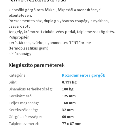
Önbeálló görgő totálfékkel, fékpedál a menetiránnyal
ellentétesen,
Rozsdamentes ház, dupla golyósoros csapágy a nyakban,
csavarozott
tengely, krómozott cinköntvény pedál, talplemezes rögzítés.
Polipropilén
keréktárcsa, szürke, nyommentes TENTEprene
(termoplasztikus gumi),
siklócsapágy
Kiegészítő paraméterek
Kategória
:
Rozsdamentes görgők
Súly
:
0.797 kg
Dinamikus terhelhetőség
:
100 kg
Kerékátmérő
:
125 mm
Teljes magasság
:
160 mm
Kerékszélesség
:
32 mm
Görgő szélessége
:
60 mm
Talplemez mérete
:
77 x 67 mm