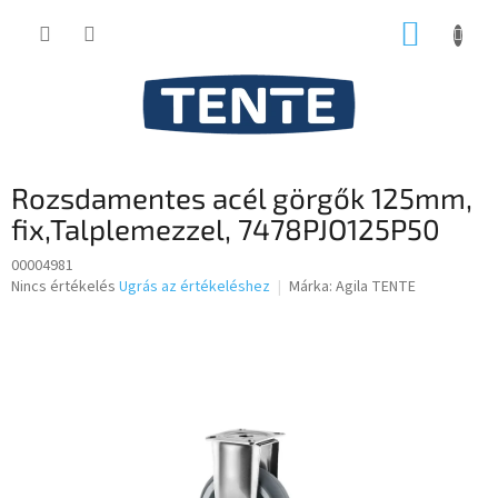
Ugrás
KOSÁR
a
fő
tartalomhoz
Rozsdamentes acél görgők 125mm,
fix,Talplemezzel, 7478PJO125P50
00004981
A
Nincs értékelés
Ugrás az értékeléshez
Márka:
Agila TENTE
termék
átlagos
értékelése
5-
ből
0,0
csillag.