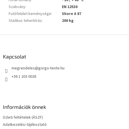
Szabvány
:
EN 12530
Futófelület keménysége
:
Shore A 87
Statikus teherbírás
:
200 kg
L
á
b
l
Kapcsolat
é
megrendeles
@
gorgo-tente.hu
c
+36 1 203 0028
Információk önnek
Üzleti feltételek (ÁSZF)
Adatkezelési tájékoztató