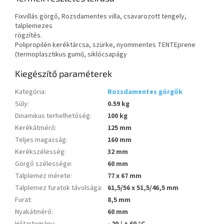
Fixvillás görgő, Rozsdamentes villa, csavarozott tengely,
talplemezes
rögzítés.
Polipropilén keréktárcsa, szürke, nyommentes TENTEprene
(termoplasztikus gumi), siklócsapágy
Kiegészítő paraméterek
Kategória
:
Rozsdamentes görgők
Súly
:
0.59 kg
Dinamikus terhelhetőség
:
100 kg
Kerékátmérő
:
125 mm
Teljes magasság
:
160 mm
Kerékszélesség
:
32 mm
Görgő szélessége
:
60 mm
Talplemez mérete
:
77 x 67 mm
Talplemez furatok távolsága
:
61,5/56 x 51,5/46,5 mm
Furat
:
8,5 mm
Nyakátmérő
:
60 mm
Hőtartomány
:
- 20 / + 60 °C