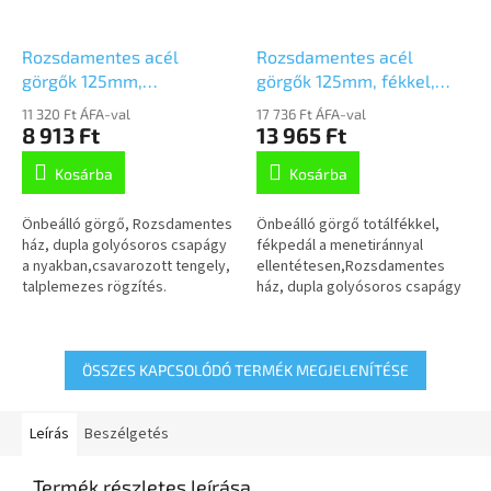
Rozsdamentes acél
Rozsdamentes acél
görgők 125mm,
görgők 125mm, fékkel,
önbeálló,Talplemezzel,
csavarfurat,
11 320 Ft ÁFA-val
17 736 Ft ÁFA-val
7470PJO125P50
7477PJO125P30-11
8 913 Ft
13 965 Ft
Kosárba
Kosárba
Önbeálló görgő, Rozsdamentes
Önbeálló görgő totálfékkel,
ház, dupla golyósoros csapágy
fékpedál a menetiránnyal
a nyakban,csavarozott tengely,
ellentétesen,Rozsdamentes
talplemezes rögzítés.
ház, dupla golyósoros csapágy
Polipropilén
a nyakban, csavarozotttengely,
keréktárcsa,szürke,
krómozott cinköntvény pedál,...
nyommentes TENTEprene...
ÖSSZES KAPCSOLÓDÓ TERMÉK MEGJELENÍTÉSE
Leírás
Beszélgetés
Termék részletes leírása