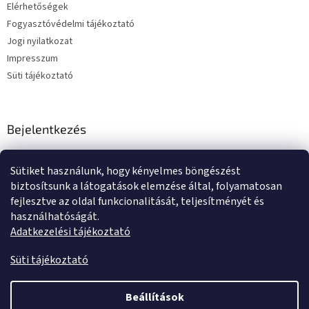
Elérhetőségek
Fogyasztóvédelmi tájékoztató
Jogi nyilatkozat
Impresszum
Süti tájékoztató
Bejelentkezés
E-mail
Sütiket használunk, hogy kényelmes böngészést
Jelszó
biztosítsunk a látogatások elemzése által, folyamatosan
fejlesztve az oldal funkcionalitását, teljesítményét és
használhatóságát.
BEJELENTKEZÉS
Adatkezelési tájékoztató
Új regisztráció
Elfelejtett jelszó
Süti tájékoztató
Beállítások
Shoptet készítette