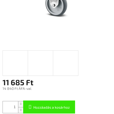
11 685 Ft
14 840 Ft ÁFA-val
Hozzáadás a kosárhoz