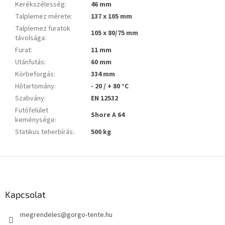
Kerékszélesség
:
46 mm
Talplemez mérete
:
137 x 105 mm
Talplemez furatok
105 x 80/75 mm
távolsága
:
Furat
:
11 mm
Utánfutás
:
60 mm
Körbeforgás
:
334 mm
Hőtartomány
:
- 20 / + 80 °C
Szabvány
:
EN 12532
Futófelület
Shore A 64
keménysége
:
Statikus teherbírás
:
500 kg
L
á
b
l
Kapcsolat
é
megrendeles
@
gorgo-tente.hu
c