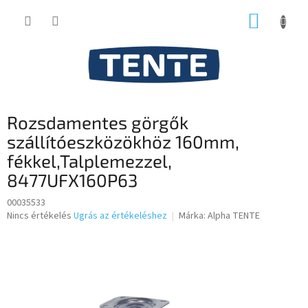
Ugrás
KOSÁR
a
fő
tartalomhoz
Rozsdamentes görgők
szállítóeszközökhöz 160mm,
fékkel,Talplemezzel,
8477UFX160P63
00035533
A
Nincs értékelés
Ugrás az értékeléshez
Márka:
Alpha TENTE
termék
átlagos
értékelése
5-
ből
0,0
csillag.