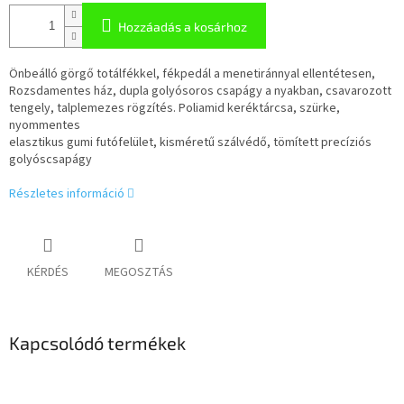
Hozzáadás a kosárhoz
Önbeálló görgő totálfékkel, fékpedál a menetiránnyal ellentétesen,
Rozsdamentes ház, dupla golyósoros csapágy a nyakban, csavarozott
tengely, talplemezes rögzítés. Poliamid keréktárcsa, szürke,
nyommentes
elasztikus gumi futófelület, kisméretű szálvédő, tömített precíziós
golyóscsapágy
Részletes információ
KÉRDÉS
MEGOSZTÁS
Kapcsolódó termékek