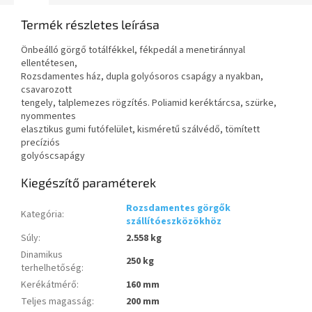
Termék részletes leírása
Önbeálló görgő totálfékkel, fékpedál a menetiránnyal
ellentétesen,
Rozsdamentes ház, dupla golyósoros csapágy a nyakban,
csavarozott
tengely, talplemezes rögzítés. Poliamid keréktárcsa, szürke,
nyommentes
elasztikus gumi futófelület, kisméretű szálvédő, tömített
precíziós
golyóscsapágy
Kiegészítő paraméterek
Rozsdamentes görgők
Kategória
:
szállítóeszközökhöz
Súly
:
2.558 kg
Dinamikus
250 kg
terhelhetőség
:
Kerékátmérő
:
160 mm
Teljes magasság
:
200 mm