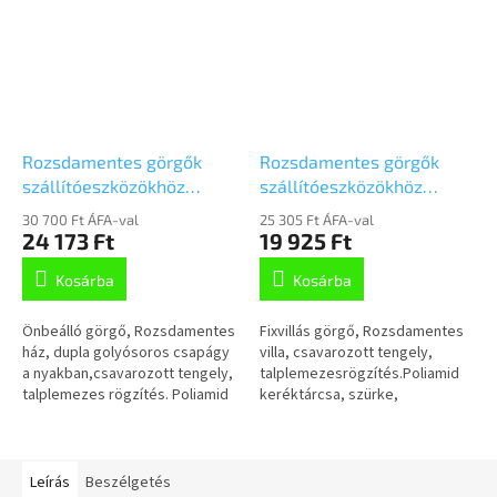
Rozsdamentes görgők
Rozsdamentes görgők
szállítóeszközökhöz
szállítóeszközökhöz
160mm,
160mm, fix,Talplemezzel,
30 700 Ft ÁFA-val
25 305 Ft ÁFA-val
önbeálló,Talplemezzel,
8478UFX160P63
24 173 Ft
19 925 Ft
8470UFX160P63
Kosárba
Kosárba
Önbeálló görgő, Rozsdamentes
Fixvillás görgő, Rozsdamentes
ház, dupla golyósoros csapágy
villa, csavarozott tengely,
a nyakban,csavarozott tengely,
talplemezesrögzítés.Poliamid
talplemezes rögzítés. Poliamid
keréktárcsa, szürke,
keréktárcsa,
nyommentes elasztikus gumi
szürke,nyommentes elasztikus
futófelület,kisméretű szálvédő,
gumi...
tömített...
Leírás
Beszélgetés