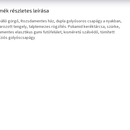
mék részletes leírása
álló görgő, Rozsdamentes ház, dupla golyósoros csapágy a nyakban,
arozott tengely, talplemezes rögzítés. Poliamid keréktárcsa, szürke,
mentes elasztikus gumi futófelület, kisméretű szálvédő, tömített
íziós golyóscsapágy