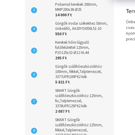
Poliamid kerekek 200mm,
MMP200x38-Ø25
Ter
14 000 Ft
Önbe
Görgők irodai székekhez 50mm,
csav
önbeálló, AA20YOI050L51-10
nyom
550 Ft
prec
Kerekek hőre lágyuló
futófelülettel 125mm,
PJO125x32-Ø12 HL44
295 Ft
Görgők szállítóeszközökhöz
100mm, fékkel,Talplemezzel,
3377UFR100P62 kék
5 821 Ft
SMART Görgők
szállítóeszközökhöz 125mm,
fix,Talplemezzel,
3378UFR125P62 kék
2 087 Ft
SMART Görgők
szállítóeszközökhöz 125mm,
fékkel,Talplemezzel,