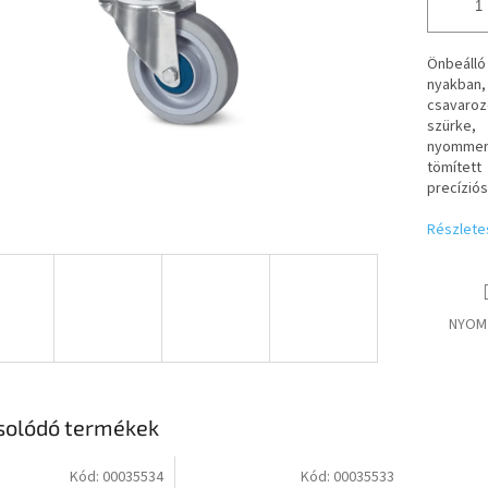
Önbeálló
nyakban,
csavarozo
szürke,
nyomment
tömített
precízió
Részlete
NYOM
solódó termékek
Kód:
00035534
Kód:
00035533