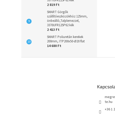
3377UFR125P62 kék
2 819 Ft
SMART Görgők
szállítóeszközökhöz 125mm,
önbeálló,Talplemezzel,
3370UFR125P62 kék
2 413 Ft
SMART Poliuretán kerekek
200mm, ITP200x50-Ø20 flat
14 680 Ft
L
á
b
l
é
Kapcsol
c
megre
te.hu
+36 1 