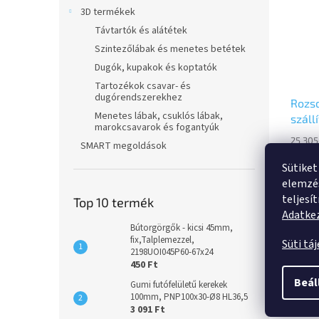
3D termékek
Távtartók és alátétek
Szintezőlábak és menetes betétek
Dugók, kupakok és koptatók
Tartozékok csavar- és
dugórendszerekhez
Rozs
Menetes lábak, csuklós lábak,
száll
marokcsavarok és fogantyúk
160mm
25 305
SMART megoldások
8478
val
19 9
Sütiket
elemzés
teljesí
Fixvil
Top 10 termék
villa,
Adatkez
talple
Bútorgörgők - kicsi 45mm,
kerékt
fix,Talplemezzel,
Süti tá
2198UOI045P60-67x24
nyomm
450 Ft
futófe
szálvé
Beál
Gumi futófelületű kerekek
Leírá
100mm, PNP100x30-Ø8 HL36,5
3 091 Ft