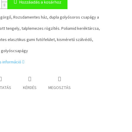
Hozzáadás a kosárhoz
 görgő, Rozsdamentes ház, dupla golyósoros csapágy a
tt tengely, talplemezes rögzítés. Poliamid keréktárcsa,
es elasztikus gumi futófelület, kisméretű szálvédő,
s golyóscsapágy
s információ
TATÁS
KÉRDÉS
MEGOSZTÁS