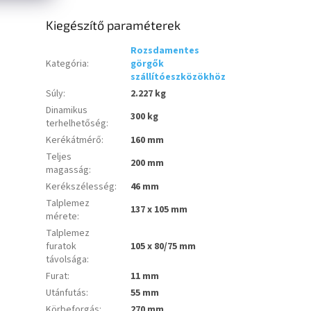
Kiegészítő paraméterek
Rozsdamentes
Kategória
:
görgők
szállítóeszközökhöz
Súly
:
2.227 kg
Dinamikus
300 kg
terhelhetőség
:
Kerékátmérő
:
160 mm
Teljes
200 mm
magasság
:
Kerékszélesség
:
46 mm
Talplemez
137 x 105 mm
mérete
:
Talplemez
furatok
105 x 80/75 mm
távolsága
:
Furat
:
11 mm
Utánfutás
:
55 mm
Körbeforgás
:
270 mm