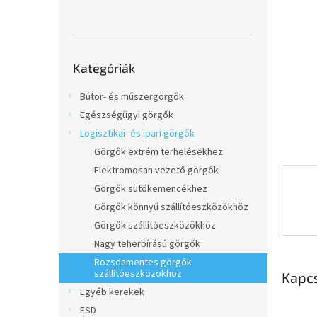
l
Kategóriák
Kategóriák
átugrása
Bútor- és műszergörgők
Egészségügyi görgők
Logisztikai- és ipari görgők
Görgők extrém terhelésekhez
Elektromosan vezető görgők
Görgők sütőkemencékhez
Görgők könnyű szállítóeszközökhöz
Görgők szállítóeszközökhöz
Nagy teherbírású görgők
Rozsdamentes görgők
szállítóeszközökhöz
Kapc
Egyéb kerekek
ESD