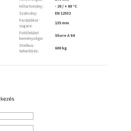
Hőtartomány
:
- 20 / + 80 °C
Szabvány
:
EN 12532
Fordulókör
135 mm
sugara
:
Futófelület
Shore A 64
keménysége
:
Statikus
600 kg
teherbírás
:
tkezés