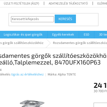
ÜZLETI FELTÉTELEK (ÁSZF)
ADATKEZELÉSI TÁJÉKOZTATÓ
ELÉRH
KERESÉS
Logisztikai- és ipari görgők
Egyéb kerekek
ESD
3D t
 görgők szállítóeszközökhöz
Rozsdamentes görgők szállítóeszkö
sdamentes görgők szállítóeszközökh
eálló,Talplemezzel, 8470UFX160P63
4
rtékelés
Ugrás az értékeléshez
Márka:
Alpha TENTE
24 1
ése
30 700 F