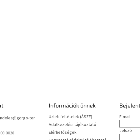
at
Információk önnek
Bejelen
Üzleti feltételek (ÁSZF)
E-mail
ndeles
@
gorgo-ten
Adatkezelési tájékoztató
Jelszó
Elérhetőségek
203 0028