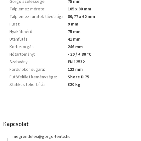
Görgő szélessége
:
75 mm
Talplemez mérete
:
105 x 80 mm
Talplemez furatok távolsága
:
80/77 x 60 mm
Furat
:
9 mm
Nyakátmérő
:
75 mm
Utánfutás
:
41 mm
Körbeforgás
:
246 mm
Hőtartomány
:
- 20 / + 80 °C
Szabvány
:
EN 12532
Fordulókör sugara
:
123 mm
Futófelület keménysége
:
Shore D 75
Statikus teherbírás
:
320 kg
L
á
b
l
Kapcsolat
é
megrendeles
@
gorgo-tente.hu
c