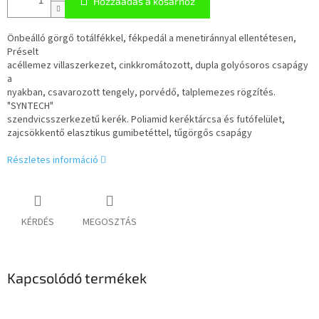
Hozzáadás a kosárhoz
Önbeálló görgő totálfékkel, fékpedál a menetiránnyal ellentétesen,
Préselt
acéllemez villaszerkezet, cinkkromátozott, dupla golyósoros csapágy
a
nyakban, csavarozott tengely, porvédő, talplemezes rögzítés.
"SYNTECH"
szendvicsszerkezetű kerék. Poliamid keréktárcsa és futófelület,
zajcsökkentő elasztikus gumibetéttel, tűgörgős csapágy
Részletes információ
KÉRDÉS
MEGOSZTÁS
Kapcsolódó termékek