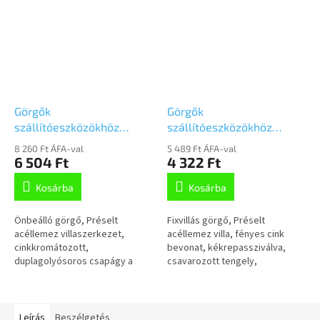
Görgők
Görgők
szállítóeszközökhöz
szállítóeszközökhöz
100mm, önbeálló,
100mm, fix,Talplemezzel,
8 260 Ft ÁFA-val
5 489 Ft ÁFA-val
talplemezes,
3478HUR100P62 szürke
6 504 Ft
4 322 Ft
3470HUR100P62 szürke
Kosárba
Kosárba
Önbeálló görgő, Préselt
Fixvillás görgő, Préselt
acéllemez villaszerkezet,
acéllemez villa, fényes cink
cinkkromátozott,
bevonat, kékrepassziválva,
duplagolyósoros csapágy a
csavarozott tengely,
nyakban, csavarozott tengely,
talplemezes
porvédő, talplemezesrögzítés.
rögzítés."SYNTECH"
"SYNTECH"...
szendvicsszerkezetű kerék.
Poliamid...
Leírás
Beszélgetés