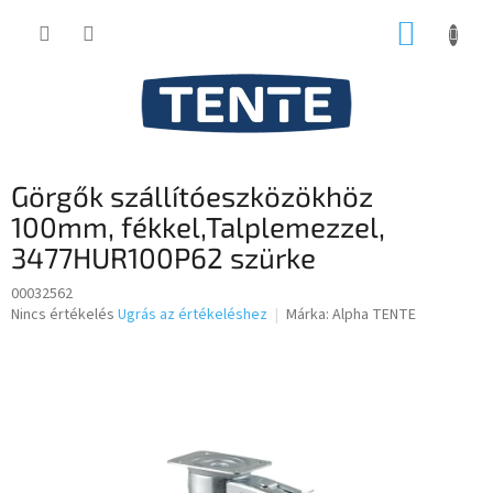
Ugrás
KOSÁR
a
fő
tartalomhoz
Görgők szállítóeszközökhöz
100mm, fékkel,Talplemezzel,
3477HUR100P62 szürke
00032562
A
Nincs értékelés
Ugrás az értékeléshez
Márka:
Alpha TENTE
termék
átlagos
értékelése
5-
ből
0,0
csillag.