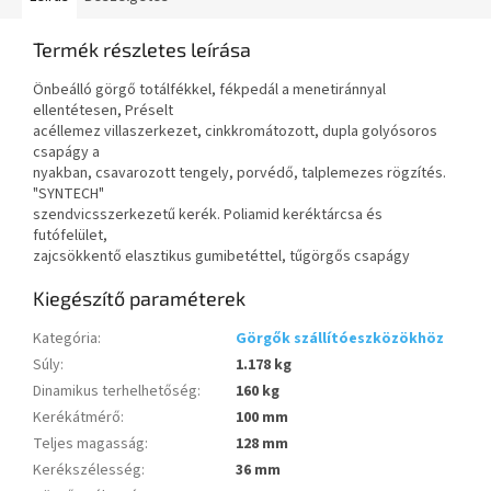
Termék részletes leírása
Önbeálló görgő totálfékkel, fékpedál a menetiránnyal
ellentétesen, Préselt
acéllemez villaszerkezet, cinkkromátozott, dupla golyósoros
csapágy a
nyakban, csavarozott tengely, porvédő, talplemezes rögzítés.
"SYNTECH"
szendvicsszerkezetű kerék. Poliamid keréktárcsa és
futófelület,
zajcsökkentő elasztikus gumibetéttel, tűgörgős csapágy
Kiegészítő paraméterek
Kategória
:
Görgők szállítóeszközökhöz
Súly
:
1.178 kg
Dinamikus terhelhetőség
:
160 kg
Kerékátmérő
:
100 mm
Teljes magasság
:
128 mm
Kerékszélesség
:
36 mm