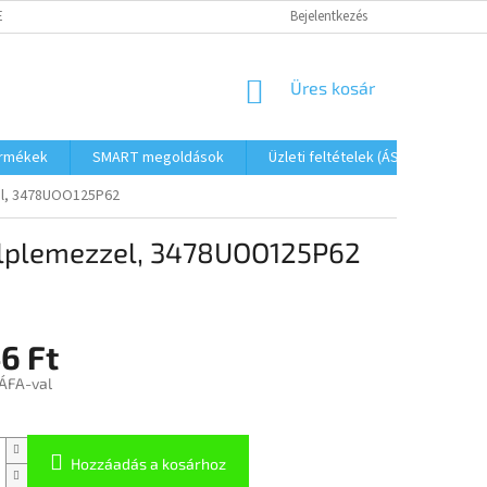
ETŐSÉGEK
FOGYASZTÓVÉDELMI TÁJÉKOZTATÓ
Bejelentkezés
JOGI NYILATKOZAT
KOSÁR
Üres kosár
ermékek
SMART megoldások
Üzleti feltételek (ÁSZF)
Elé
el, 3478UOO125P62
alplemezzel, 3478UOO125P62
6 Ft
 ÁFA-val
Hozzáadás a kosárhoz