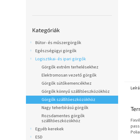
l
Kategóriák
Kategóriák
átugrása
Bútor- és műszergörgők
Egészségügyi görgők
Logisztikai- és ipari görgők
Görgők extrém terhelésekhez
Elektromosan vezető görgők
Görgők sütőkemencékhez
Leírá
Görgők könnyű szállítóeszközökhöz
Görgők szállítóeszközökhöz
Nagy teherbírású görgők
Ter
Rozsdamentes görgők
Fixvi
szállítóeszközökhöz
pass
Egyéb kerekek
Poli
ESD