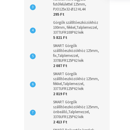
futófelülettel 125mm,
PJO125x32-Ø12 HL44
295 Ft
Görgők szállítóeszközökhöz
100mm, fékkel,Talplemezzel,
3377UFR100P62 kék
5 821 Ft
SMART Görgők
szállítóeszközökhöz 125mm,
fix,Talplemezzel,
3378UFR125P62 kék
2 087 Ft
SMART Görgők
szállítóeszközökhöz 125mm,
fékkel,Talplemezzel,
3377UFR125P62 kék
2 819 Ft
SMART Görgők
szállítóeszközökhöz 125mm,
önbeálló,Talplemezzel,
3370UFR125P62 kék
2 413 Ft