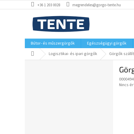
Ugrás
+36 1 203 0028
megrendeles@gorgo-tente.hu
a
fő
tartalomhoz
Bútor- és műszergörgők
Egészségügyi görgők
Kezdőlap
Logisztikai- és ipari görgők
Görgők száll
O
Gör
l
d
0000494
a
A
Nincs é
l
termék
s
átlagos
értékel
ó
5-
p
ből
a
0,0
n
csillag.
e