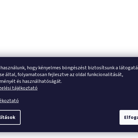
 használunk, hogy kényelmes böngészést biztosítsunk a látogat
e által, folyamatosan fejlesztve az oldal funkcionalitását,
tményét és használhatóságát.
elési tájékoztató
jékoztató
lítások
Elfo