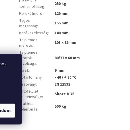
Dinamikus
250 kg
terhelhetőség
:
Kerékátmérő
:
125 mm
Teljes
155 mm
magasság
:
Kerékszélesség
:
140 mm
Talplemez
103 x 85 mm
mérete
:
Talplemez
furatok
80/77 x 60 mm
ások
távolsága
:
Furat
:
9 mm
Hőtartomány
:
- 40 / + 80 °C
Szabvány
:
EN 12532
Futófelület
Shore D 75
keménysége
:
Statikus
500 kg
teherbírás
:
gadom