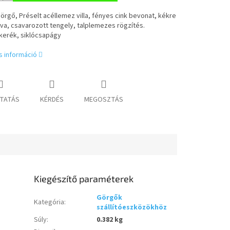
 görgő, Préselt acéllemez villa, fényes cink bevonat, kékre
va, csavarozott tengely, talplemezes rögzítés.
kerék, siklócsapágy
s információ
TATÁS
KÉRDÉS
MEGOSZTÁS
Kiegészítő paraméterek
Görgők
Kategória
:
szállítóeszközökhöz
Súly
:
0.382 kg