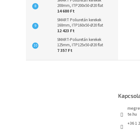
SMART Poliuretán kerekek
200mm, ITP200x50-Ø20 flat
14 680 Ft
SMART Poliuretán kerekek
160mm, ITP160x50-Ø20 flat
12 423 Ft
SMART-Poliuretán kerekek
125mm, ITP125x50-Ø20 flat
7 357 Ft
L
á
b
l
é
Kapcsol
c
megre
te.hu
+36 1 