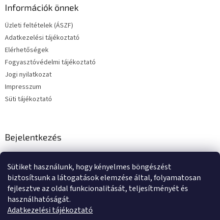
Információk önnek
Üzleti feltételek (ÁSZF)
Adatkezelési tájékoztató
Elérhetőségek
Fogyasztóvédelmi tájékoztató
Jogi nyilatkozat
Impresszum
Süti tájékoztató
Bejelentkezés
E-mail
Sütiket használunk, hogy kényelmes böngészést
Jelszó
biztosítsunk a látogatások elemzése által, folyamatosan
fejlesztve az oldal funkcionalitását, teljesítményét és
használhatóságát.
BEJELENTKEZÉS
Adatkezelési tájékoztató
Új regisztráció
Elfelejtett jelszó