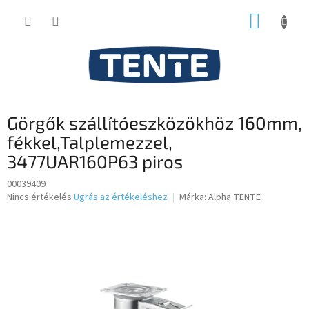
Ugrás
KOSÁR
a
fő
tartalomhoz
Görgők szállítóeszközökhöz 160mm,
fékkel,Talplemezzel,
3477UAR160P63 piros
00039409
A
Nincs értékelés
Ugrás az értékeléshez
Márka:
Alpha TENTE
termék
átlagos
értékelése
5-
ből
0,0
csillag.