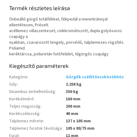
Termék részletes leírása
Önbeálló görgő totálfékkel, fékpedál a menetiránnyal
ellentétesen, Préselt
acéllemez villaszerkezet, cinkkromátozott, dupla golyósoros
csapágy a
nyakban, csavarozott tengely, porvédő, talplemezes rögzítés.
Poliamid
keréktárcsa, poliuretán futófelület, tűgörgős csapágy
Kiegészítő paraméterek
Kategória
:
Görgők szállítóeszközökhöz
Súly
:
2.258 kg
Dinamikus terhelhetőség
:
350 kg
Kerékátmérő
:
160 mm
Teljes magasság
:
200 mm
Kerékszélesség
:
40 mm
Talplemez mérete
:
137 x 105 mm
Talplemez furatok távolsága
:
105 x 80/75 mm
Furat
:
11 mm