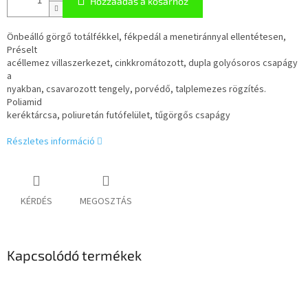
Hozzáadás a kosárhoz
Önbeálló görgő totálfékkel, fékpedál a menetiránnyal ellentétesen,
Préselt
acéllemez villaszerkezet, cinkkromátozott, dupla golyósoros csapágy
a
nyakban, csavarozott tengely, porvédő, talplemezes rögzítés.
Poliamid
keréktárcsa, poliuretán futófelület, tűgörgős csapágy
Részletes információ
KÉRDÉS
MEGOSZTÁS
Kapcsolódó termékek