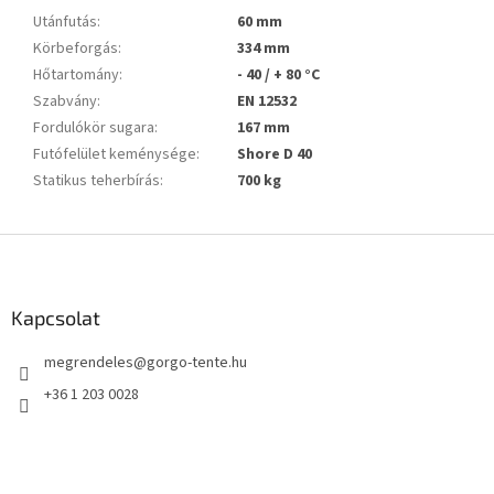
Utánfutás
:
60 mm
Körbeforgás
:
334 mm
Hőtartomány
:
- 40 / + 80 °C
Szabvány
:
EN 12532
Fordulókör sugara
:
167 mm
Futófelület keménysége
:
Shore D 40
Statikus teherbírás
:
700 kg
L
á
b
l
Kapcsolat
é
megrendeles
@
gorgo-tente.hu
c
+36 1 203 0028