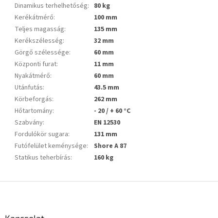
Dinamikus terhelhetőség
:
80 kg
Kerékátmérő
:
100 mm
Teljes magasság
:
135 mm
Kerékszélesség
:
32 mm
Görgő szélessége
:
60 mm
Központi furat
:
11 mm
Nyakátmérő
:
60 mm
Utánfutás
:
43.5 mm
Körbeforgás
:
262 mm
Hőtartomány
:
- 20 / + 60 °C
Szabvány
:
EN 12530
Fordulókör sugara
:
131 mm
Futófelület keménysége
:
Shore A 87
Statikus teherbírás
:
160 kg
L
á
b
l
Kapcsolat