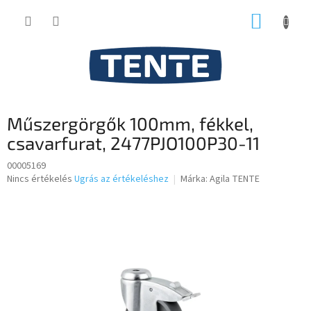
Ugrás
KOSÁR
a
fő
tartalomhoz
Műszergörgők 100mm, fékkel,
csavarfurat, 2477PJO100P30-11
00005169
A
Nincs értékelés
Ugrás az értékeléshez
Márka:
Agila TENTE
termék
átlagos
értékelése
5-
ből
0,0
csillag.