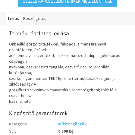
ÖSSZES KAPCSOLÓDÓ TERMÉK MEGJELENÍTÉSE
Leírás
Beszélgetés
Termék részletes leírása
Önbeálló görgő totálfékkel, fékpedál a menetiránnyal
ellentétesen, Préselt
acéllemez villaszerkezet, cinkkromátozott, dupla golyósoros
csapágy a
nyakban, csavarozott tengely, csavarfurat. Polipropilén
keréktárcsa,
szürke, nyommentes TENTEprene (termoplasztikus gumi),
siklócsapágy A
görgőket szokványos csavarokkal lehet rögzíteni; többféle
csavarhossz
használható
Kiegészítő paraméterek
Kategória
:
Műszergörgők
Súly
:
0.708 kg