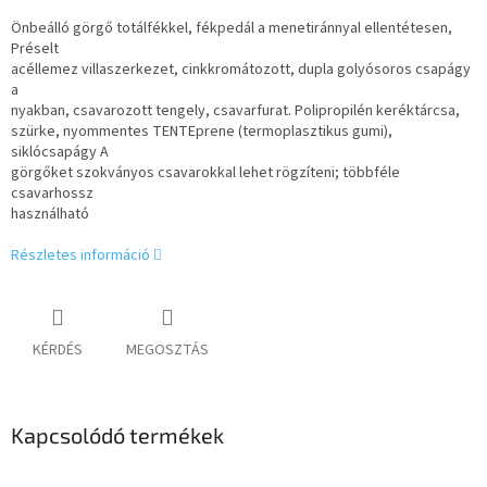
Önbeálló görgő totálfékkel, fékpedál a menetiránnyal ellentétesen,
Préselt
acéllemez villaszerkezet, cinkkromátozott, dupla golyósoros csapágy
a
nyakban, csavarozott tengely, csavarfurat. Polipropilén keréktárcsa,
szürke, nyommentes TENTEprene (termoplasztikus gumi),
siklócsapágy A
görgőket szokványos csavarokkal lehet rögzíteni; többféle
csavarhossz
használható
Részletes információ
KÉRDÉS
MEGOSZTÁS
Kapcsolódó termékek