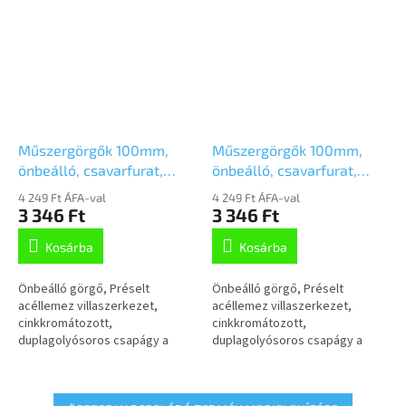
Műszergörgők 100mm,
Műszergörgők 100mm,
önbeálló, csavarfurat,
önbeálló, csavarfurat,
2470PJO100P30-11
2470PJO100P30-13
4 249 Ft ÁFA-val
4 249 Ft ÁFA-val
3 346 Ft
3 346 Ft
Kosárba
Kosárba
Önbeálló görgő, Préselt
Önbeálló görgő, Préselt
acéllemez villaszerkezet,
acéllemez villaszerkezet,
cinkkromátozott,
cinkkromátozott,
duplagolyósoros csapágy a
duplagolyósoros csapágy a
nyakban, csavarozott tengely,
nyakban, csavarozott tengely,
csavarfurat.Polipropilén
csavarfurat.Polipropilén
keréktárcsa, szürke,...
keréktárcsa, szürke,...