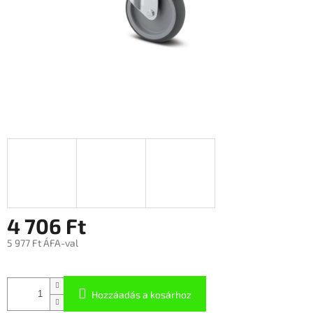
4 706 Ft
5 977 Ft ÁFA-val
Hozzáadás a kosárhoz