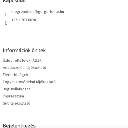
é
megrendeles
@
gorgo-tente.hu
c
+36 1 203 0028
Információk önnek
Üzleti feltételek (ÁSZF)
Adatkezelési tájékoztató
Elérhetőségek
Fogyasztóvédelmi tájékoztató
Jogi nyilatkozat
Impresszum
Süti tájékoztató
Bejelentkezés