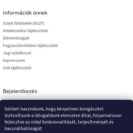
Információk önnek
Üzleti feltételek (ÁSZF)
Adatkezelési tájékoztató
Elérhetőségek
Fogyasztóvédelmi tájékoztató
Jogi nyilatkozat
Impresszum
Süti tájékoztató
Bejelentkezés
E-mail
Sütiket használunk, hogy kényelmes böngészést
Jelszó
biztosítsunk a látogatások elemzése által, folyamatosan
fejlesztve az oldal funkcionalitását, teljesítményét és
használhatóságát.
BEJELENTKEZÉS