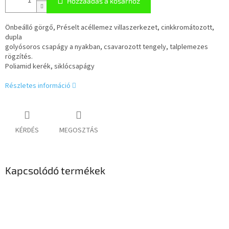
Hozzáadás a kosárhoz
Önbeálló görgő, Préselt acéllemez villaszerkezet, cinkkromátozott,
dupla
golyósoros csapágy a nyakban, csavarozott tengely, talplemezes
rögzítés.
Poliamid kerék, siklócsapágy
Részletes információ
KÉRDÉS
MEGOSZTÁS
Kapcsolódó termékek