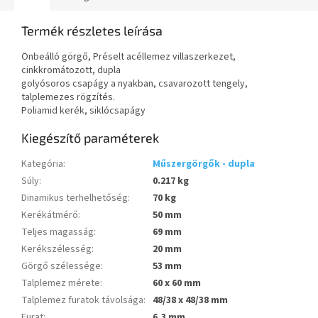
Termék részletes leírása
Önbeálló görgő, Préselt acéllemez villaszerkezet,
cinkkromátozott, dupla
golyósoros csapágy a nyakban, csavarozott tengely,
talplemezes rögzítés.
Poliamid kerék, siklócsapágy
Kiegészítő paraméterek
Kategória
:
Műszergörgők - dupla
Súly
:
0.217 kg
Dinamikus terhelhetőség
:
70 kg
Kerékátmérő
:
50 mm
Teljes magasság
:
69 mm
Kerékszélesség
:
20 mm
Görgő szélessége
:
53 mm
Talplemez mérete
:
60 x 60 mm
Talplemez furatok távolsága
:
48/38 x 48/38 mm
Furat
:
6,3 mm