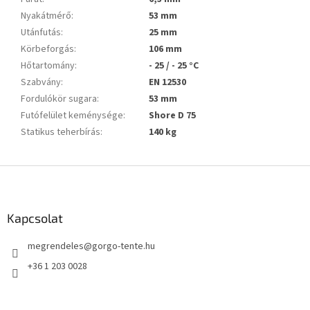
Nyakátmérő
:
53 mm
Utánfutás
:
25 mm
Körbeforgás
:
106 mm
Hőtartomány
:
- 25 / - 25 °C
Szabvány
:
EN 12530
Fordulókör sugara
:
53 mm
Futófelület keménysége
:
Shore D 75
Statikus teherbírás
:
140 kg
L
á
b
l
Kapcsolat
é
megrendeles
@
gorgo-tente.hu
c
+36 1 203 0028