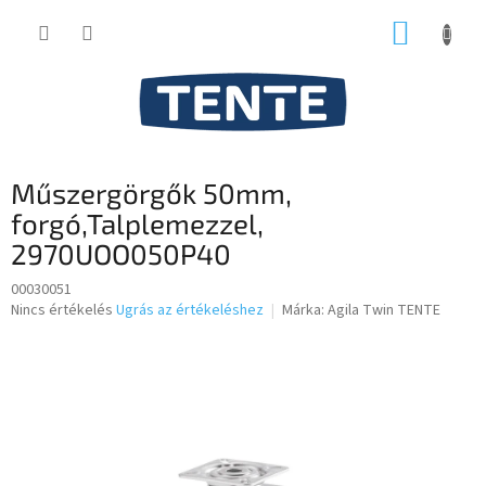
Ugrás
KOSÁR
a
fő
tartalomhoz
Műszergörgők 50mm,
forgó,Talplemezzel,
2970UOO050P40
00030051
A
Nincs értékelés
Ugrás az értékeléshez
Márka:
Agila Twin TENTE
termék
átlagos
értékelése
5-
ből
0,0
csillag.