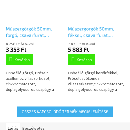
Műszergörgők 50mm,
Műszergörgők 50mm,
forgó, csavarfurat,
fékkel, csavarfurat,
2970UOO050P30-11
2975UOO050P30-11
4 258 Ft ÁFA-val
7 471 Ft ÁFA-val
3 353 Ft
5 883 Ft
Kosárba
Kosárba
Önbeálló görgő, Préselt
Önbeálló görgő kerékfékkel,
acéllemez villaszerkezet,
Préselt acéllemez
cinkkromátozott,
villaszerkezet,cinkkromátozott,
duplagolyósoros csapágy a
dupla golyósoros csapágy a
nyakban, csavarozott tengely,
nyakban, csavarozotttengely,
csavarfurat. Poliamidkerék,
csavarfurat. Poliamid kerék,
siklócsapágy
siklócsapágy
ÖSSZES KAPCSOLÓDÓ TERMÉK MEGJELENÍTÉSE
Leírás
Beszélgetés