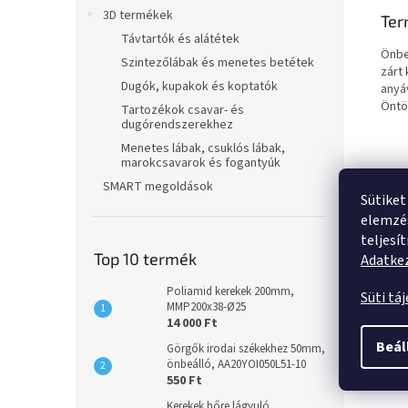
3D termékek
Ter
Távtartók és alátétek
Önbe
Szintezőlábak és menetes betétek
zárt
Dugók, kupakok és koptatók
anyá
Öntö
Tartozékok csavar- és
dugórendszerekhez
Menetes lábak, csuklós lábak,
marokcsavarok és fogantyúk
SMART megoldások
Sütiket
elemzés
teljesí
Top 10 termék
Adatkez
Poliamid kerekek 200mm,
Süti tá
MMP200x38-Ø25
14 000 Ft
Beál
Görgők irodai székekhez 50mm,
önbeálló, AA20YOI050L51-10
550 Ft
Kerekek hőre lágyuló