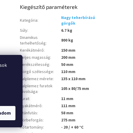
Kiegészítő paraméterek
Nagy teherbírású
Kategória
:
görgők
Súly
:
6.7 kg
Dinamikus
800 kg
terhelhetőség
:
Kerékátmérő
:
150 mm
Teljes magasság
:
200 mm
Kerékszélesség
:
50 mm
ások
Görgő szélessége
:
110 mm
Talplemez mérete
:
135 x 110 mm
Talplemez furatok
105 x 80/75 mm
távolsága
:
Furat
:
11 mm
Nyakátmérő
:
111 mm
gadom
Utánfutás
:
58 mm
Körbeforgás
:
275 mm
Hőtartomány
:
- 20 / + 60 °C