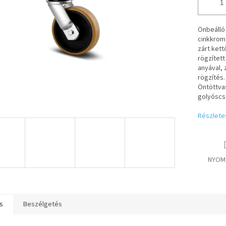
Önbeálló 
cinkkrom
zárt ket
rögzített
anyával,
rögzítés.
Öntöttvas
golyósc
Részlete
NYOM
s
Beszélgetés