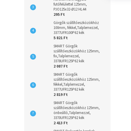
futófelülettel 125mm,
PJO125x32-Ø12 HL44
295 Ft
Görgők szállítóeszközökhöz
100mm, fékkel,Talplemezzel,
3377UFR100P62 kék
5 821 Ft
SMART Görgők
szállítóeszközökhöz 125mm,
fix,Talplemezzel,
3378UFR125P62 kék
2 087 Ft
SMART Görgők
szállítóeszközökhöz 125mm,
fékkel,Talplemezzel,
3377UFR125P62 kék
2 819 Ft
SMART Görgők
szállítóeszközökhöz 125mm,
önbeálló,Talplemezzel,
3370UFR125P62 kék
2 413 Ft