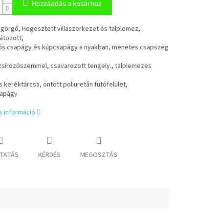
Hozzáadás a kosárhoz
görgő, Hegesztett villaszerkezet és talplemez,
átozott,
tős csapágy és kúpcsapágy a nyakban, menetes csapszeg
 zsírozószemmel, csavarozott tengely., talplemezes
 keréktárcsa, öntött poliuretán futófelület,
sapágy
s információ
TATÁS
KÉRDÉS
MEGOSZTÁS