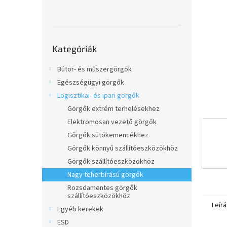
l
Kategóriák
Kategóriák
átugrása
Bútor- és műszergörgők
Egészségügyi görgők
Logisztikai- és ipari görgők
Görgők extrém terhelésekhez
Elektromosan vezető görgők
Görgők sütőkemencékhez
Görgők könnyű szállítóeszközökhöz
Görgők szállítóeszközökhöz
Nagy teherbírású görgők
Rozsdamentes görgők
szállítóeszközökhöz
Leírá
Egyéb kerekek
ESD