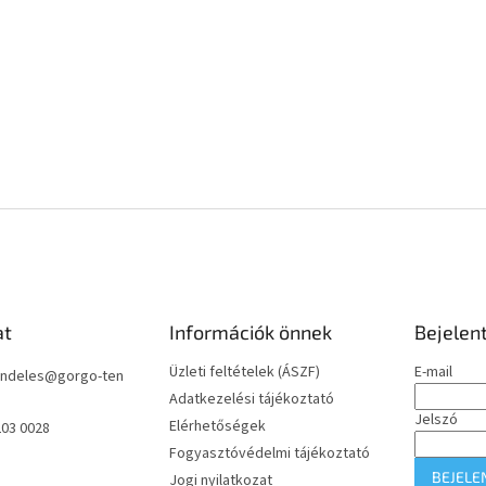
at
Információk önnek
Bejelen
Üzleti feltételek (ÁSZF)
E-mail
ndeles
@
gorgo-ten
Adatkezelési tájékoztató
Jelszó
Elérhetőségek
203 0028
Fogyasztóvédelmi tájékoztató
BEJELE
Jogi nyilatkozat