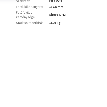
Szabvány
:
EN 12533
Fordulókör sugara
:
137.5 mm
Futófelület
Shore D 42
keménysége
:
Statikus teherbírás
:
1600 kg