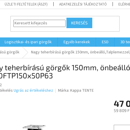
ÜZLETI FELTÉTELEK (ÁSZF)
ADATKEZELÉSI TÁJÉKOZTATÓ
ELÉRH
KERESÉS
Logisztikai- és ipari görgők
Egyéb kerekek
ESD
3D t
rású görgők
Nagy teherbírású görgők 150mm, önbeálló,Talplemezze
y teherbírású görgők 150mm, önbeálló
0FTP150x50P63
2
rtékelés
Ugrás az értékeléshez
Márka:
Kappa TENTE
47 
ése
59 809 F