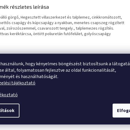
mék részletes leírása
álló görgő, Hegesztett villaszerkezet és talplemez, cinkkromátozott,
 kettős csapágy és kúpcsapágy a nyakban, menetes csapszeg rögzített
val, zsírozószemmel, csavarozott tengely., talplemezes rögzítés.
ttvas keréktárcsa, öntött poliuretán futófelület, golyóscsapágy
 használunk, hogy kényelmes böngészést biztosítsunk a látogat
e által, folyamatosan fejlesztve az oldal funkcionalitását,
tményét és használhatóságát.
elési tájékoztató
jékoztató
lítások
Elfo