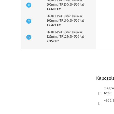
SMART Poliuretán kerekek
200mm, ITP200x50-Ø20 flat
14 680 Ft
SMART Poliuretán kerekek
160mm, ITP160x50-Ø20 flat
12 423 Ft
SMART-Poliuretán kerekek
125mm, ITP125x50-Ø20 flat
7 357 Ft
L
á
b
l
é
Kapcsol
c
megre
te.hu
+36 1 