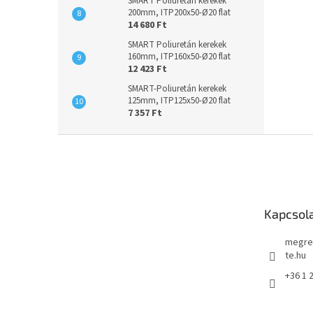
SMART Poliuretán kerekek
200mm, ITP200x50-Ø20 flat
14 680 Ft
SMART Poliuretán kerekek
160mm, ITP160x50-Ø20 flat
12 423 Ft
SMART-Poliuretán kerekek
125mm, ITP125x50-Ø20 flat
7 357 Ft
L
á
b
l
é
Kapcsol
c
megre
te.hu
+36 1 