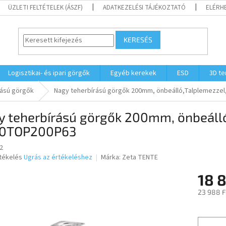
ÜZLETI FELTÉTELEK (ÁSZF)
ADATKEZELÉSI TÁJÉKOZTATÓ
ELÉRH
KERESÉS
Logisztikai- és ipari görgők
Egyéb kerekek
ESD
3D t
rású görgők
Nagy teherbírású görgők 200mm, önbeálló,Talplemezze
y teherbírású görgők 200mm, önbeálló
0TOP200P63
2
rtékelés
Ugrás az értékeléshez
Márka:
Zeta TENTE
18 
ése
23 988 F