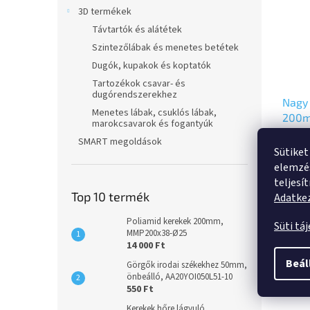
3D termékek
Távtartók és alátétek
Szintezőlábak és menetes betétek
Dugók, kupakok és koptatók
Tartozékok csavar- és
dugórendszerekhez
Nagy 
Menetes lábak, csuklós lábak,
200mm
marokcsavarok és fogantyúk
4688
18 931
SMART megoldások
Sütiket
val
14 9
elemzés
teljesí
Top 10 termék
Fixvil
Adatkez
acélle
Poliamid kerekek 200mm,
sárgac
Süti tá
MMP200x38-Ø25
csavar
14 000 Ft
talple
kivite
Beál
Görgők irodai székekhez 50mm,
precíz
önbeálló, AA20YOI050L51-10
550 Ft
Leírá
Kerekek hőre lágyuló