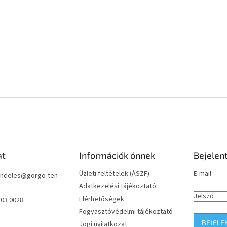
at
Információk önnek
Bejelen
Üzleti feltételek (ÁSZF)
E-mail
ndeles
@
gorgo-ten
Adatkezelési tájékoztató
Jelszó
Elérhetőségek
203 0028
Fogyasztóvédelmi tájékoztató
BEJELE
Jogi nyilatkozat