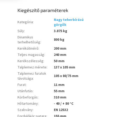
Kiegészítő paraméterek
Nagy teherbírású
Kategória
:
görgők
Súly
:
3.875 kg
Dinamikus
800 kg
terhelhetőség
:
Kerékátmérő
:
200 mm
Teljes magasság
:
240 mm
Kerékszélesség
:
50 mm
Talplemez mérete
:
137 x 105 mm
Talplemez furatok
105 x 80/75 mm
távolsága
:
Furat
:
11 mm
Utánfutás
:
55 mm
Körbeforgás
:
310 mm
Hőtartomány
:
- 40 / + 80 °C
Szabvány
:
EN 12532
Fordulókör sugara
:
155 mm