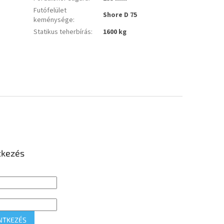
Futófelület
Shore D 75
keménysége
:
Statikus teherbírás
:
1600 kg
tkezés
NTKEZÉS