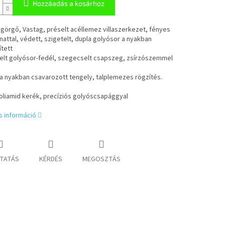
Hozzáadás a kosárhoz
görgő, Vastag, préselt acéllemez villaszerkezet, fényes
attal, védett, szigetelt, dupla golyósor a nyakban
tett
elt golyósor-fedél, szegecselt csapszeg, zsírzószemmel
a nyakban csavarozott tengely, talplemezes rögzítés.
poliamid kerék, precíziós golyóscsapággyal
s információ
TATÁS
KÉRDÉS
MEGOSZTÁS