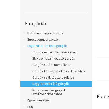
l
Kategóriák
Kategóriák
átugrása
Bútor- és műszergörgők
Egészségügyi görgők
Logisztikai- és ipari görgők
Görgők extrém terhelésekhez
Elektromosan vezető görgők
Görgők sütőkemencékhez
Görgők könnyű szállítóeszközökhöz
Görgők szállítóeszközökhöz
Nagy teherbírású görgők
Rozsdamentes görgők
szállítóeszközökhöz
Kapc
Egyéb kerekek
ESD