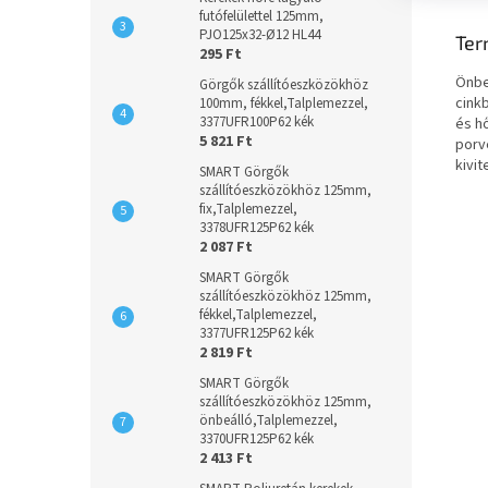
futófelülettel 125mm,
PJO125x32-Ø12 HL44
Ter
295 Ft
Önbe
Görgők szállítóeszközökhöz
cink
100mm, fékkel,Talplemezzel,
3377UFR100P62 kék
és h
5 821 Ft
porv
kivi
SMART Görgők
szállítóeszközökhöz 125mm,
fix,Talplemezzel,
3378UFR125P62 kék
2 087 Ft
SMART Görgők
szállítóeszközökhöz 125mm,
fékkel,Talplemezzel,
3377UFR125P62 kék
2 819 Ft
SMART Görgők
szállítóeszközökhöz 125mm,
önbeálló,Talplemezzel,
3370UFR125P62 kék
2 413 Ft