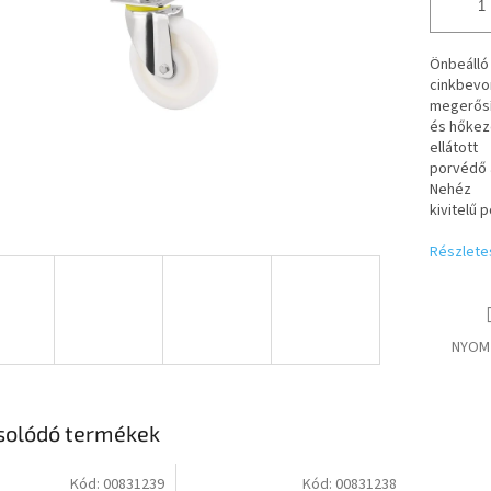
Önbeálló 
cinkbevon
megerősí
és hőkez
ellátott
porvédő 
Nehéz
kivitelű 
Részlete
NYOM
solódó termékek
Kód:
00831239
Kód:
00831238