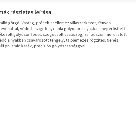
mék részletes leírása
álló görgő, Vastag, préselt acéllemez villaszerkezet, fényes
bevonattal, védett, szigetelt, dupla golyósor a nyakban megerősített
őkezelt golyósor-fedél, szegecselt csapszeg, zsírzószemmel ellátott
édő a nyakban csavarozott tengely, talplemezes rögzítés. Nehéz
telű poliamid kerék, precíziós golyóscsapággyal